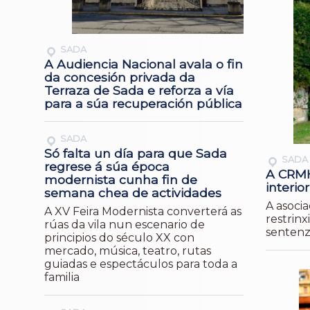
SADA
A Audiencia Nacional avala o fin
da concesión privada da
Terraza de Sada e reforza a vía
para a súa recuperación pública
SADA
Só falta un día para que Sada
SADA
regrese á súa época
A CRMH
modernista cunha fin de
interio
semana chea de actividades
A asocia
A XV Feira Modernista converterá as
restrinx
rúas da vila nun escenario de
sentenz
principios do século XX con
mercado, música, teatro, rutas
guiadas e espectáculos para toda a
familia