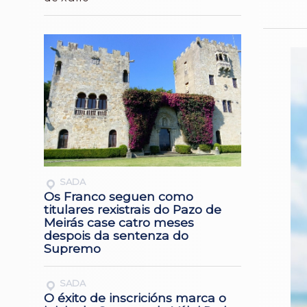
SADA
Os Franco seguen como
titulares rexistrais do Pazo de
Meirás case catro meses
despois da sentenza do
Supremo
SADA
O éxito de inscricións marca o