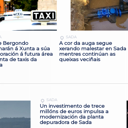
A
SADA
e Bergondo
A cor da auga segue
marán á Xunta a súa
xerando malestar en Sada
oración á futura área
mentres continúan as
ta de taxis da
queixas veciñais
a
SADA
Un investimento de trece
millóns de euros impulsa a
modernización da planta
depuradora de Sada