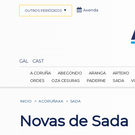
Axenda
OUTROS PERIÓDICOS
GAL
CAST
A CORUÑA
ABEGONDO
ARANGA
ARTEIXO
ORDES
OZA CESURAS
PADERNE
SADA
V
INICIO
>
ACORUÑAXA
>
SADA
Novas de Sada