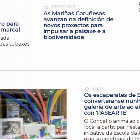
ABEGONDO
As Mariñas Coruñesas
avanzan na definición de
re para
novos proxectos para
omarcal
impulsar a paisaxe e a
biodiversidade
ada,
 das tubaxes
SADA
Os escaparates de 
converteranse nun
galería de arte ao ai
con 'PASEARTE'
O Concello anima ao 
local a participar nesta
iniciativa da Escola da 
que se celebrará do 15