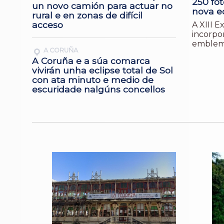
250 fot
un novo camión para actuar no
nova e
rural e en zonas de difícil
acceso
A XIII E
incorpor
emblemá
A CORUÑA
A Coruña e a súa comarca
vivirán unha eclipse total de Sol
con ata minuto e medio de
escuridade nalgúns concellos