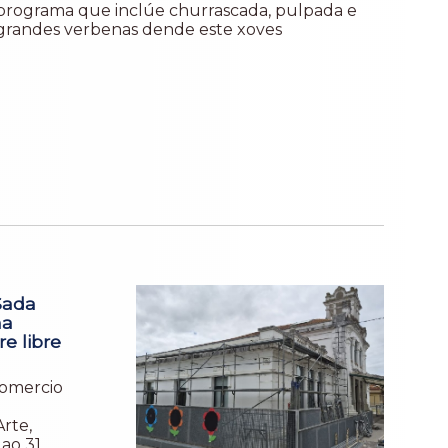
programa que inclúe churrascada, pulpada e
grandes verbenas dende este xoves
Sada
ha
re libre
comercio
Arte,
 ao 31