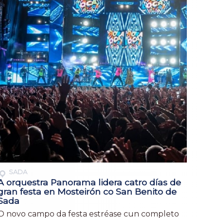
SADA
A orquestra Panorama lidera catro días de
gran festa en Mosteirón co San Benito de
Sada
O novo campo da festa estréase cun completo