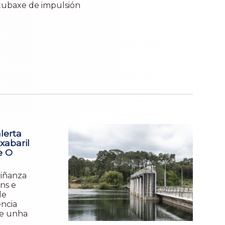
tubaxe de impulsión
lerta
xabaril
e O
ciñanza
ns e
de
encia
te unha