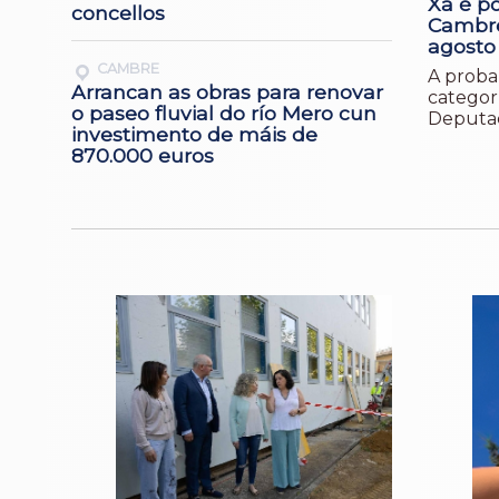
Xa é po
concellos
Cambre
agosto
CAMBRE
A proba 
Arrancan as obras para renovar
categorí
o paseo fluvial do río Mero cun
Deputac
investimento de máis de
870.000 euros