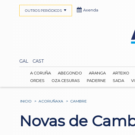
Axenda
OUTROS PERIÓDICOS
GAL
CAST
A CORUÑA
ABEGONDO
ARANGA
ARTEIXO
ORDES
OZA CESURAS
PADERNE
SADA
V
INICIO
>
ACORUÑAXA
>
CAMBRE
Novas de Camb