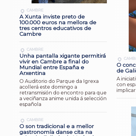
CAMBRE
A Xunta inviste preto de
100.000 euros na mellora de
tres centros educativos de
Cambre
CAMBRE
Unha pantalla xigante permitirá
CAMB
vivir en Cambre a final do
O conc
Mundial entre España e
de Gali
Arxentina
A inici
O Auditorio do Parque da Igrexa
con espa
acollerá este domingo a
implicar
retransmisión do encontro para que
a veciñanza anime unida á selección
española
CAMBRE
O son tradicional e a mellor
gastronomía danse cita na