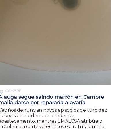
CAMBRE
A auga segue saíndo marrón en Cambre
malia darse por reparada a avaría
Veciños denuncian novos episodios de turbidez
despois da incidencia na rede de
abastecemento, mentres EMALCSA atribúe o
problema a cortes eléctricos e á rotura dunha