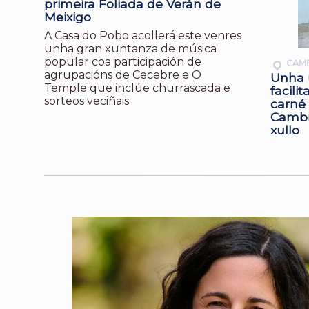
primeira Foliada de Verán de
Meixigo
A Casa do Pobo acollerá este venres
unha gran xuntanza de música
popular coa participación de
CAM
agrupacións de Cecebre e O
Unha 
Temple que inclúe churrascada e
facili
sorteos veciñais
carné
Cambr
xullo