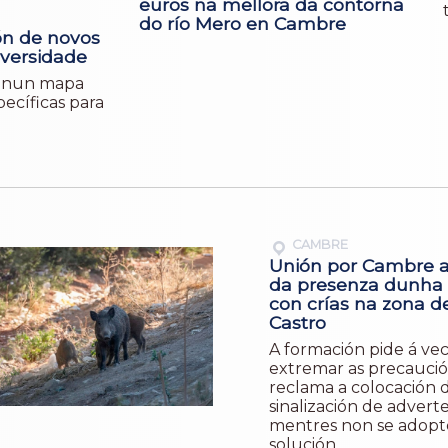
euros na mellora da contorna
do río Mero en Cambre
ón de novos
iversidade
an nun mapa
ecíficas para
CAMBRE
Unión por Cambre a
da presenza dunha 
con crías na zona d
Castro
A formación pide á ve
extremar as precaució
reclama a colocación 
sinalización de advert
mentres non se adop
solución