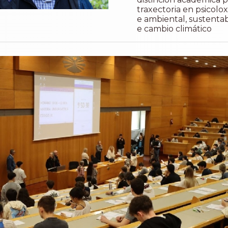
traxectoria en psicolox
e ambiental, sustentab
e cambio climático