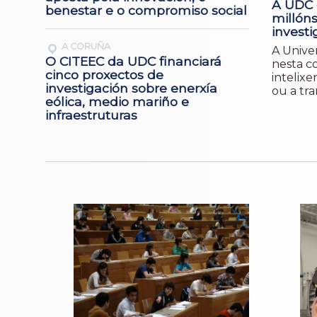
A UDC 
benestar e o compromiso social
millón
investi
A CORUÑA
A Unive
O CITEEC da UDC financiará
nesta co
cinco proxectos de
intelixe
investigación sobre enerxía
ou a tra
eólica, medio mariño e
infraestruturas