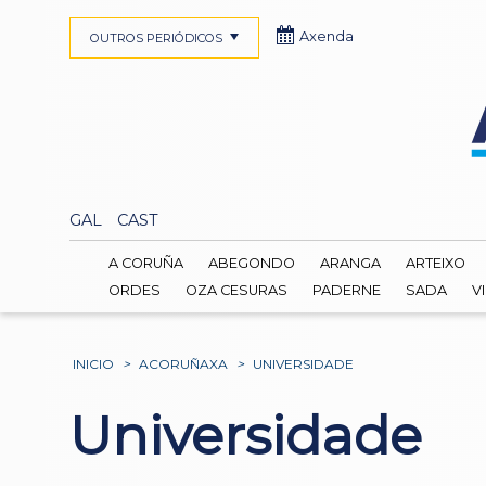
Axenda
OUTROS PERIÓDICOS
GAL
CAST
A CORUÑA
ABEGONDO
ARANGA
ARTEIXO
ORDES
OZA CESURAS
PADERNE
SADA
V
INICIO
>
ACORUÑAXA
>
UNIVERSIDADE
Universidade