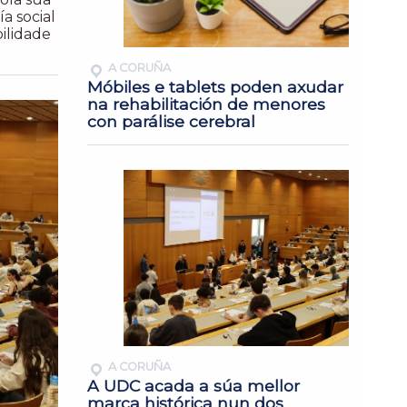
ía social
ilidade
A CORUÑA
Móbiles e tablets poden axudar
na rehabilitación de menores
con parálise cerebral
A CORUÑA
A UDC acada a súa mellor
marca histórica nun dos