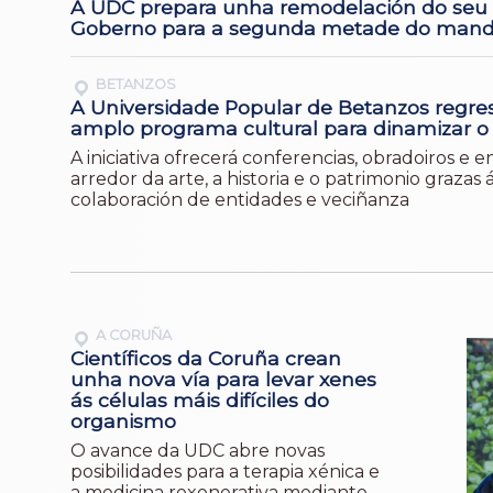
A UDC prepara unha remodelación do seu
Goberno para a segunda metade do mand
BETANZOS
A Universidade Popular de Betanzos regre
amplo programa cultural para dinamizar o
A iniciativa ofrecerá conferencias, obradoiros e 
arredor da arte, a historia e o patrimonio grazas 
colaboración de entidades e veciñanza
A CORUÑA
Científicos da Coruña crean
unha nova vía para levar xenes
ás células máis difíciles do
organismo
O avance da UDC abre novas
posibilidades para a terapia xénica e
a medicina rexenerativa mediante