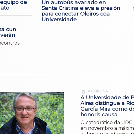
 equipo de
Un autobús avariado en
ato
Santa Cristina eleva a presión
para conectar Oleiros coa
Universidade
sa cun
 verán
encontros
á
A CORUÑA
A Universidade de 
Aires distingue a Ri
García Mira como d
honoris causa
O catedrático da UDC r
en novembro a máxim
distinción académica p