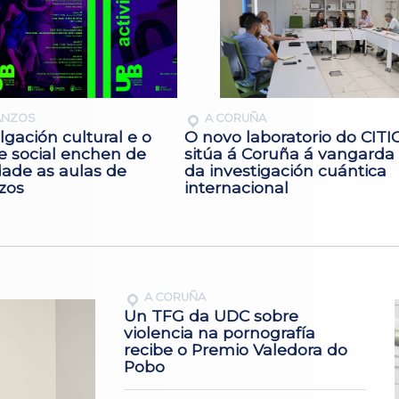
ANZOS
A CORUÑA
lgación cultural e o
O novo laboratorio do CITI
e social enchen de
sitúa á Coruña á vangarda
dade as aulas de
da investigación cuántica
zos
internacional
A CORUÑA
Un TFG da UDC sobre
violencia na pornografía
recibe o Premio Valedora do
Pobo