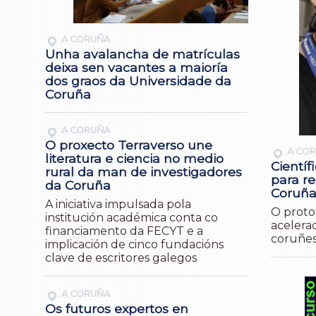
A CORUÑA
Unha avalancha de matrículas
deixa sen vacantes a maioría
dos graos da Universidade da
Coruña
A CORUÑA
O proxecto Terraverso une
A CO
literatura e ciencia no medio
Científ
rural da man de investigadores
para r
da Coruña
Coruñ
A iniciativa impulsada pola
O proto
institución académica conta co
acelerad
financiamento da FECYT e a
coruñe
implicación de cinco fundacións
clave de escritores galegos
A CORUÑA
Os futuros expertos en