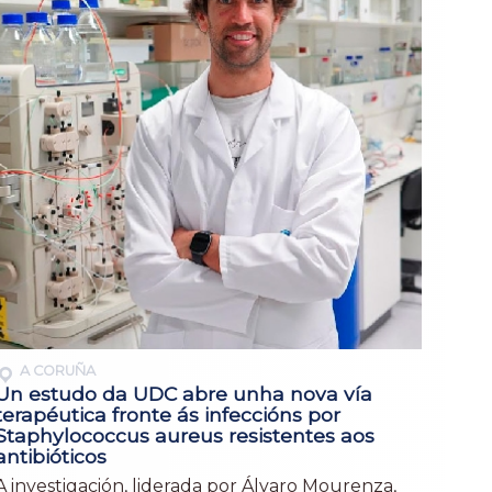
A CORUÑA
Un estudo da UDC abre unha nova vía
terapéutica fronte ás infeccións por
Staphylococcus aureus resistentes aos
antibióticos
A investigación, liderada por Álvaro Mourenza,