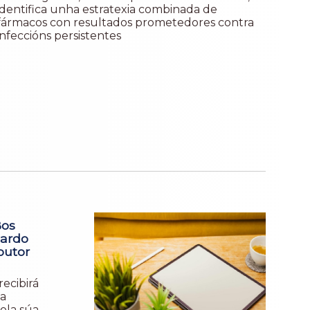
identifica unha estratexia combinada de
fármacos con resultados prometedores contra
infeccións persistentes
Bos
cardo
outor
ecibirá
a
ola súa