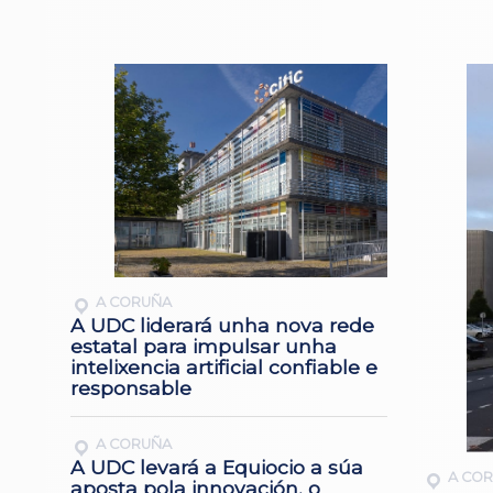
A CORUÑA
A UDC liderará unha nova rede
estatal para impulsar unha
intelixencia artificial confiable e
responsable
A CORUÑA
A UDC levará a Equiocio a súa
A CO
aposta pola innovación, o