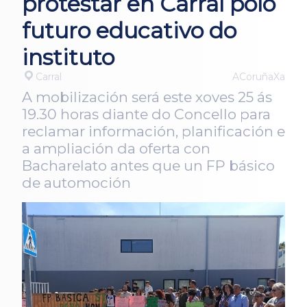
protestar en Carral polo
futuro educativo do
instituto
Carral
ACoruñaXa
A mobilización será este xoves 25 ás
19.30 horas diante do Concello para
reclamar información, planificación e
a ampliación da oferta con
Bacharelato antes que un FP básico
de automoción