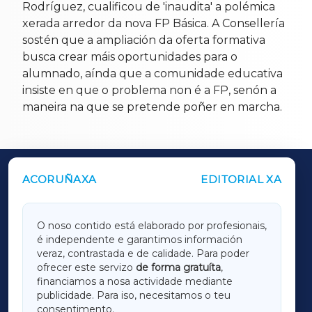
Rodríguez, cualificou de 'inaudita' a polémica
xerada arredor da nova FP Básica. A Consellería
sostén que a ampliación da oferta formativa
busca crear máis oportunidades para o
alumnado, aínda que a comunidade educativa
insiste en que o problema non é a FP, senón a
maneira na que se pretende poñer en marcha.
ACORUÑAXA
EDITORIAL XA
OUTROS PERIÓDICOS
GALICIAXA
O noso contido está elaborado por profesionais,
é independente e garantimos información
LUGOXA
veraz, contrastada e de calidade. Para poder
ofrecer este servizo
de forma gratuíta
,
financiamos a nosa actividade mediante
TERRACHAXA
publicidade. Para iso, necesitamos o teu
consentimento.