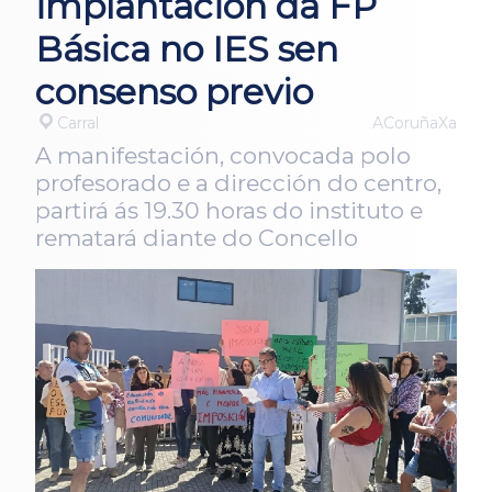
implantación da FP
Básica no IES sen
consenso previo
Carral
ACoruñaXa
A manifestación, convocada polo
profesorado e a dirección do centro,
partirá ás 19.30 horas do instituto e
rematará diante do Concello