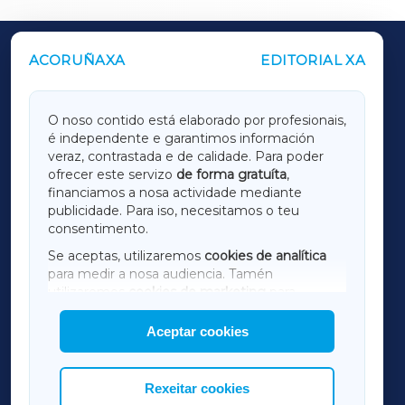
ACORUÑAXA
EDITORIAL XA
OUTROS PERIÓDICOS
GALICIAXA
O noso contido está elaborado por profesionais,
é independente e garantimos información
LUGOXA
veraz, contrastada e de calidade. Para poder
ofrecer este servizo
de forma gratuíta
,
financiamos a nosa actividade mediante
TERRACHAXA
publicidade. Para iso, necesitamos o teu
consentimento.
SARRIAXA
Se aceptas, utilizaremos
cookies de analítica
para medir a nosa audiencia. Tamén
AMARIÑAXA
utilizaremos
cookies de marketing
para
mostrar publicidade de terceiros.
Aceptar cookies
RIBEIRASACRAXA
Así mesmo, podes personalizar a elección das
cookies que desexas permitir.
ACORUÑAXA
Rexeitar cookies