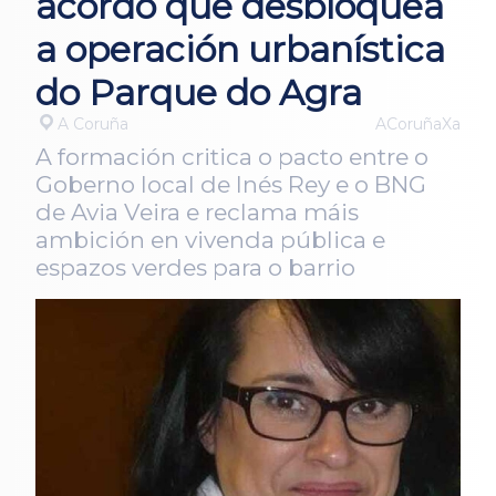
acordo que desbloquea
a operación urbanística
do Parque do Agra
A Coruña
ACoruñaXa
A formación critica o pacto entre o
Goberno local de Inés Rey e o BNG
de Avia Veira e reclama máis
ambición en vivenda pública e
espazos verdes para o barrio