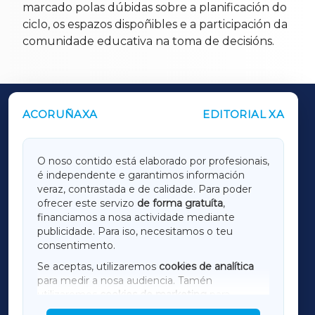
marcado polas dúbidas sobre a planificación do
ciclo, os espazos dispoñibles e a participación da
comunidade educativa na toma de decisións.
ACORUÑAXA
EDITORIAL XA
OUTROS PERIÓDICOS
GALICIAXA
O noso contido está elaborado por profesionais,
é independente e garantimos información
LUGOXA
veraz, contrastada e de calidade. Para poder
ofrecer este servizo
de forma gratuíta
,
financiamos a nosa actividade mediante
TERRACHAXA
publicidade. Para iso, necesitamos o teu
consentimento.
SARRIAXA
Se aceptas, utilizaremos
cookies de analítica
para medir a nosa audiencia. Tamén
AMARIÑAXA
utilizaremos
cookies de marketing
para
mostrar publicidade de terceiros.