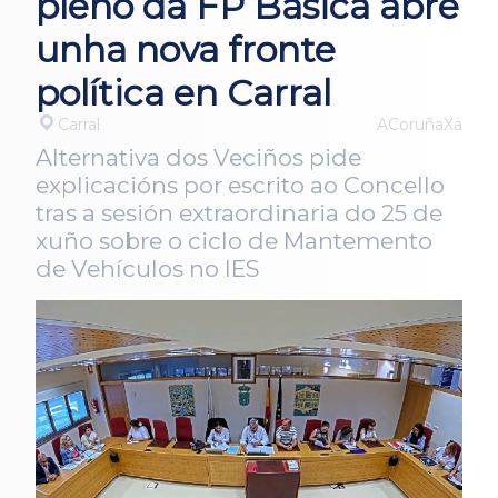
pleno da FP Básica abre
unha nova fronte
política en Carral
Carral
ACoruñaXa
Alternativa dos Veciños pide
explicacións por escrito ao Concello
tras a sesión extraordinaria do 25 de
xuño sobre o ciclo de Mantemento
de Vehículos no IES