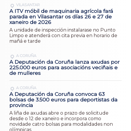
VILASANTAR
A ITV móbil de maquinaria agrícola fará
parada en Vilasantar os días 26 e 27 de
xaneiro de 2026
A unidade de inspección instalarase no Punto
Limpo e atenderá con cita previa en horario de
mañá e tarde
A CORUÑA
A Deputación da Coruña lanza axudas por
225.000 euros para asociacións veciñais e
de mulleres
A CORUÑA
A Deputación da Coruña convoca 63
bolsas de 3.500 euros para deportistas da
provincia
A liña de axudas abre o prazo de solicitude
desde o 12 de xaneiro e incorpora como
novidade catro bolsas para modalidades non
olímpicas