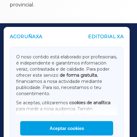
provincial.
ACORUÑAXA
EDITORIAL XA
OUTROS PERIÓDICOS
GALICIAXA
O noso contido está elaborado por profesionais,
é independente e garantimos información
LUGOXA
veraz, contrastada e de calidade. Para poder
ofrecer este servizo
de forma gratuíta
,
financiamos a nosa actividade mediante
TERRACHAXA
publicidade. Para iso, necesitamos o teu
consentimento.
SARRIAXA
Se aceptas, utilizaremos
cookies de analítica
para medir a nosa audiencia. Tamén
AMARIÑAXA
utilizaremos
cookies de marketing
para
mostrar publicidade de terceiros.
Aceptar cookies
RIBEIRASACRAXA
Así mesmo, podes personalizar a elección das
cookies que desexas permitir.