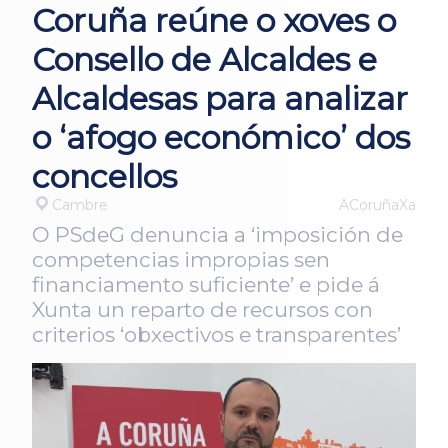
Coruña reúne o xoves o
Consello de Alcaldes e
Alcaldesas para analizar
o ‘afogo económico’ dos
concellos
Cambre
ACoruñaXa
O PSdeG denuncia a ‘imposición de
competencias impropias sen
financiamento suficiente’ e pide á
Xunta un reparto de recursos con
criterios ‘obxectivos e transparentes’