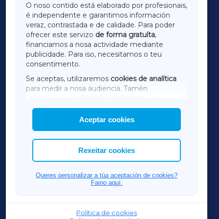
O noso contido está elaborado por profesionais,
é independente e garantimos información
LUGOXA
veraz, contrastada e de calidade. Para poder
ofrecer este servizo
de forma gratuíta
,
financiamos a nosa actividade mediante
TERRACHAXA
publicidade. Para iso, necesitamos o teu
consentimento.
SARRIAXA
Se aceptas, utilizaremos
cookies de analítica
para medir a nosa audiencia. Tamén
AMARIÑAXA
utilizaremos
cookies de marketing
para
mostrar publicidade de terceiros.
Aceptar cookies
RIBEIRASACRAXA
Así mesmo, podes personalizar a elección das
cookies que desexas permitir.
ACORUÑAXA
Rexeitar cookies
FERROLXA
Queres personalizar a túa aceptación de cookies?
Faino aquí.
OURENSEXA
Política de cookies