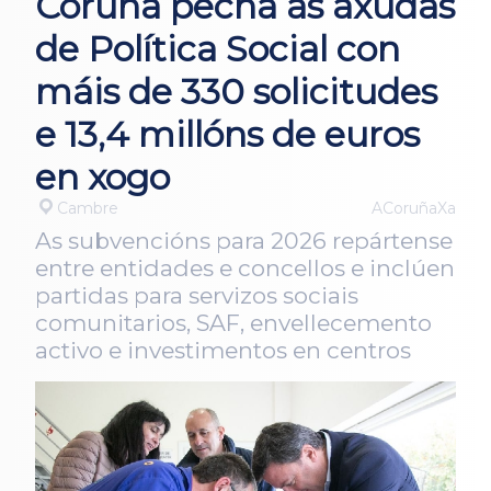
Coruña pecha as axudas
de Política Social con
máis de 330 solicitudes
e 13,4 millóns de euros
en xogo
Cambre
ACoruñaXa
As subvencións para 2026 repártense
entre entidades e concellos e inclúen
partidas para servizos sociais
comunitarios, SAF, envellecemento
activo e investimentos en centros