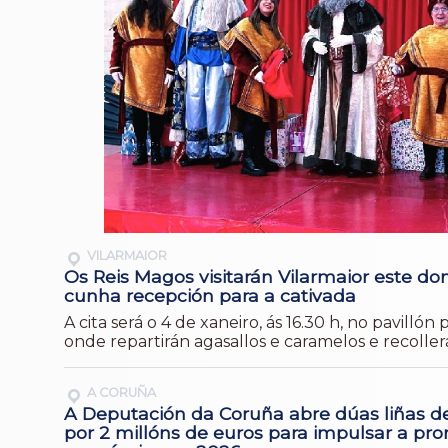
VILARMAIOR
Os Reis Magos visitarán Vilarmaior este d
cunha recepción para a cativada
A cita será o 4 de xaneiro, ás 16.30 h, no pavillón 
onde repartirán agasallos e caramelos e recoller
A CORUÑA
A Deputación da Coruña abre dúas liñas d
por 2 millóns de euros para impulsar a pr