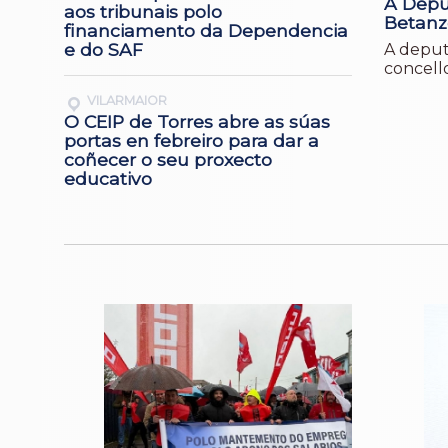
A Depu
aos tribunais polo
Betanz
financiamento da Dependencia
e do SAF
A deputa
concell
VILARMAIOR
O CEIP de Torres abre as súas
portas en febreiro para dar a
coñecer o seu proxecto
educativo