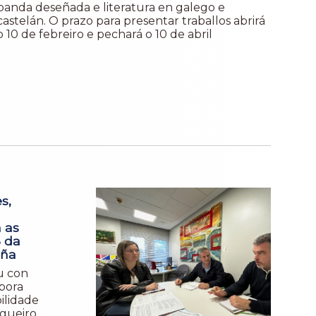
banda deseñada e literatura en galego e
castelán. O prazo para presentar traballos abrirá
o 10 de febreiro e pechará o 10 de abril
s,
 as
 da
uña
u con
rpora
ilidade
ugueiro