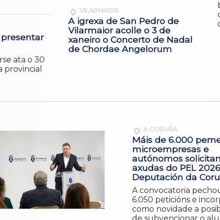
VILARMAIOR
A igrexa de San Pedro de
Vilarmaior acolle o 3 de
 presentar
xaneiro o Concerto de Nadal
de Chordae Angelorum
rse ata o 30
a provincial
A CORUÑA
Máis de 6.000 peme
microempresas e
autónomos solicitan
axudas do PEL 2026
Deputación da Cor
A convocatoria pecho
6.050 peticións e inco
como novidade a posib
de subvencionar o al