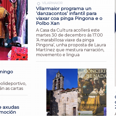
VILARMAIOR
Vilarmaior programa un
‘danzacontos’ infantil para
viaxar coa pinga Pingona e o
Polbo Xan
A Casa da Cultura acollerá este
martes 30 de decembro ás 17.00
‘A marabillosa viaxe da pinga
Pingona’, unha proposta de Laura
Martínez que mestura narración,
movemento e lingua
omingo
polideportivo,
án as cartas
e axudas
omoción