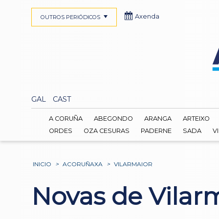
Axenda
OUTROS PERIÓDICOS
GAL
CAST
A CORUÑA
ABEGONDO
ARANGA
ARTEIXO
ORDES
OZA CESURAS
PADERNE
SADA
V
INICIO
>
ACORUÑAXA
>
VILARMAIOR
Novas de Vilar