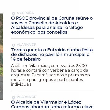
A CORUÑA
O PSOE provincial da Coruña reúne o
xoves o Consello de Alcaldes e
Alcaldesas para analizar o ‘afogo
económico’ dos concellos
VILARMAIOR
Torres quenta o Entroido cunha festa
de disfraces no pavillón municipal o
14 de febreiro
A cita, en Vilarmaior, comezará ás 23.00
horas e contará con verbena a cargo da
orquestra Panamá, sorteos e premios en
metálico para grupos e participantes
individuais
VILARMAIOR
O Alcalde de Vilarmaior e López
Campos abordan unha reforma clave