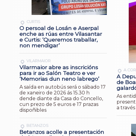
CURTIS
O persoal de Losán e Aserpal
enche as rúas entre Vilasantar
e Curtis: ‘Queremos traballar,
non mendigar’
VILARMAIOR
Vilarmaior abre as inscricións
A CO
para ir ao Salón Teatro e ver
A Depu
‘Memorias dun neno labrego’
de Boas
A saída en autobús será o sábado 17
galard
de xaneiro de 2026 ás 15.30 h
As enti
dende diante da Casa do Concello,
presenta
cun prezo de 5 euros e 17 prazas
a travé
dispoñibles
BETANZOS
Betanzos acolle a presentación