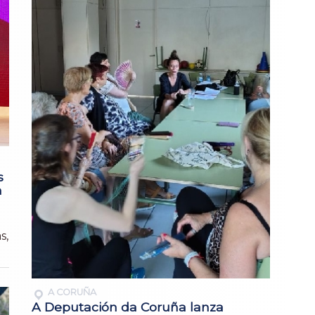
s
n
s,
A CORUÑA
A Deputación da Coruña lanza