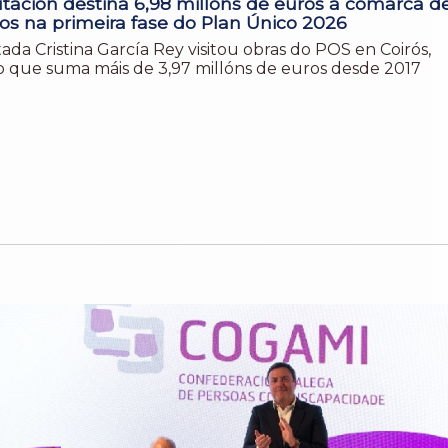
tación destina 6,98 millóns de euros á comarca d
os na primeira fase do Plan Único 2026
da Cristina García Rey visitou obras do POS en Coirós,
o que suma máis de 3,97 millóns de euros desde 2017