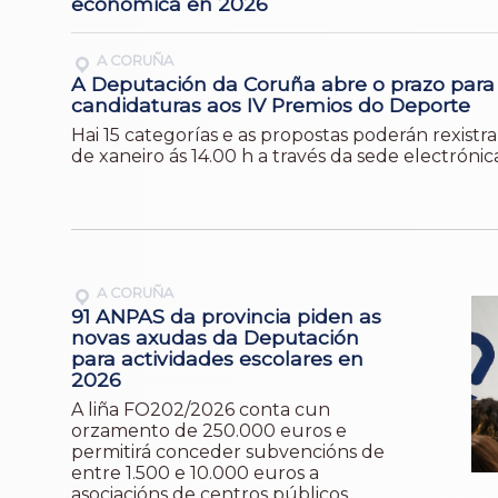
económica en 2026
A CORUÑA
A Deputación da Coruña abre o prazo para
candidaturas aos IV Premios do Deporte
Hai 15 categorías e as propostas poderán rexistra
de xaneiro ás 14.00 h a través da sede electrónic
A CORUÑA
91 ANPAS da provincia piden as
novas axudas da Deputación
para actividades escolares en
2026
A liña FO202/2026 conta cun
orzamento de 250.000 euros e
permitirá conceder subvencións de
entre 1.500 e 10.000 euros a
asociacións de centros públicos