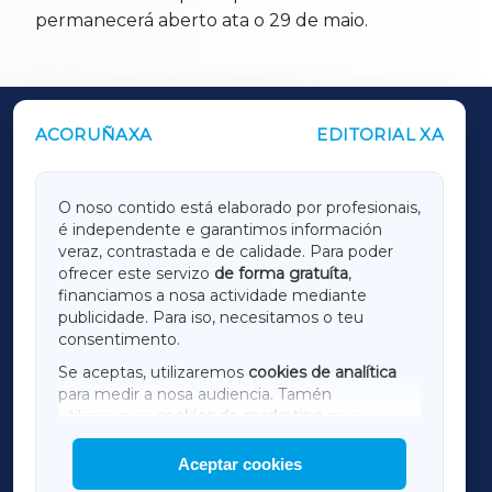
permanecerá aberto ata o 29 de maio.
ACORUÑAXA
EDITORIAL XA
OUTROS PERIÓDICOS
GALICIAXA
O noso contido está elaborado por profesionais,
é independente e garantimos información
LUGOXA
veraz, contrastada e de calidade. Para poder
ofrecer este servizo
de forma gratuíta
,
financiamos a nosa actividade mediante
TERRACHAXA
publicidade. Para iso, necesitamos o teu
consentimento.
SARRIAXA
Se aceptas, utilizaremos
cookies de analítica
para medir a nosa audiencia. Tamén
AMARIÑAXA
utilizaremos
cookies de marketing
para
mostrar publicidade de terceiros.
Aceptar cookies
RIBEIRASACRAXA
Así mesmo, podes personalizar a elección das