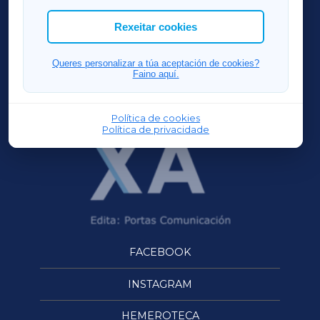
cookies que desexas permitir.
ACORUÑAXA
Rexeitar cookies
FERROLXA
Queres personalizar a túa aceptación de cookies?
Faino aquí.
OURENSEXA
Política de cookies
Política de privacidade
FACEBOOK
INSTAGRAM
HEMEROTECA