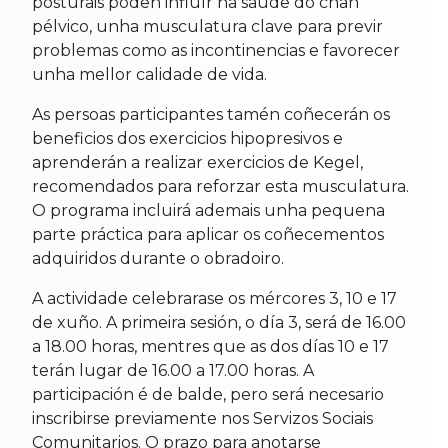
posturais poden influír na saúde do chan
pélvico, unha musculatura clave para previr
problemas como as incontinencias e favorecer
unha mellor calidade de vida.
As persoas participantes tamén coñecerán os
beneficios dos exercicios hipopresivos e
aprenderán a realizar exercicios de Kegel,
recomendados para reforzar esta musculatura.
O programa incluirá ademais unha pequena
parte práctica para aplicar os coñecementos
adquiridos durante o obradoiro.
A actividade celebrarase os mércores 3, 10 e 17
de xuño. A primeira sesión, o día 3, será de 16.00
a 18.00 horas, mentres que as dos días 10 e 17
terán lugar de 16.00 a 17.00 horas. A
participación é de balde, pero será necesario
inscribirse previamente nos Servizos Sociais
Comunitarios. O prazo para anotarse