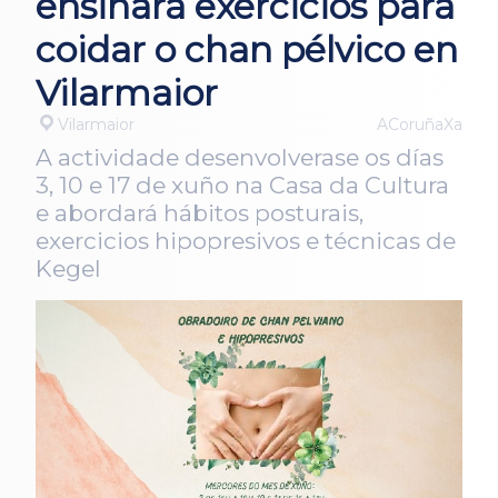
ensinará exercicios para
coidar o chan pélvico en
Vilarmaior
Vilarmaior
ACoruñaXa
A actividade desenvolverase os días
3, 10 e 17 de xuño na Casa da Cultura
e abordará hábitos posturais,
exercicios hipopresivos e técnicas de
Kegel