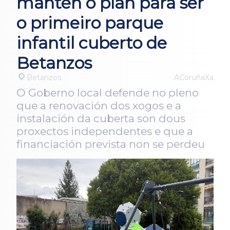
mantén o plan para ser
o primeiro parque
infantil cuberto de
Betanzos
Betanzos
ACoruñaXa
O Goberno local defende no pleno
que a renovación dos xogos e a
instalación da cuberta son dous
proxectos independentes e que a
financiación prevista non se perdeu