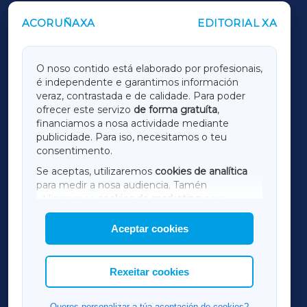
ACORUÑAXA
EDITORIAL XA
OUTROS PERIÓDICOS
GALICIAXA
O noso contido está elaborado por profesionais,
é independente e garantimos información
LUGOXA
veraz, contrastada e de calidade. Para poder
ofrecer este servizo
de forma gratuíta
,
financiamos a nosa actividade mediante
TERRACHAXA
publicidade. Para iso, necesitamos o teu
consentimento.
SARRIAXA
Se aceptas, utilizaremos
cookies de analítica
para medir a nosa audiencia. Tamén
AMARIÑAXA
utilizaremos
cookies de marketing
para
mostrar publicidade de terceiros.
Aceptar cookies
RIBEIRASACRAXA
Así mesmo, podes personalizar a elección das
cookies que desexas permitir.
ACORUÑAXA
Rexeitar cookies
FERROLXA
Queres personalizar a túa aceptación de cookies?