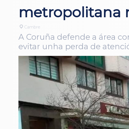
metropolitana 
Cambre
A Coruña defende a área co
evitar unha perda de atenci