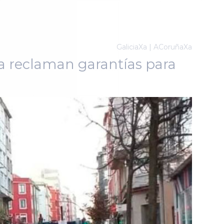
GaliciaXa | ACoruñaXa
a reclaman garantías para