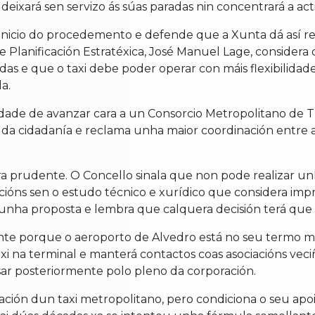
eixará sen servizo ás súas paradas nin concentrará a act
o inicio do procedemento e defende que a Xunta dá así r
 Planificación Estratéxica, José Manuel Lage, considera
das e que o taxi debe poder operar con máis flexibilidad
a.
dade de avanzar cara a un Consorcio Metropolitano de 
 da cidadanía e reclama unha maior coordinación entre a
 prudente. O Concello sinala que non pode realizar unh
ncións sen o estudo técnico e xurídico que considera im
unha proposta e lembra que calquera decisión terá que 
nte porque o aeroporto de Alvedro está no seu termo m
xi na terminal e manterá contactos coas asociacións veciña
ar posteriormente polo pleno da corporación.
eación dun taxi metropolitano, pero condiciona o seu ap