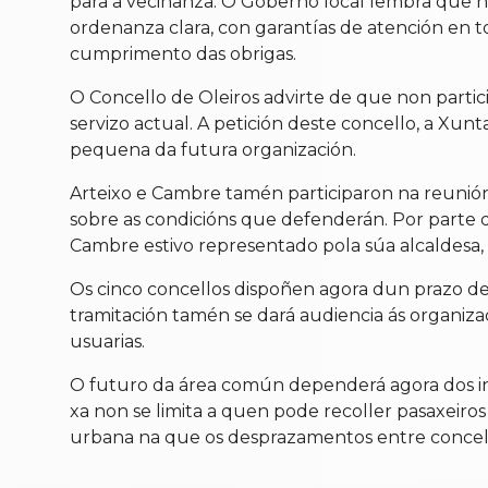
para a veciñanza. O Goberno local lembra que 
ordenanza clara, con garantías de atención en t
cumprimento das obrigas.
O Concello de Oleiros advirte de que non parti
servizo actual. A petición deste concello, a Xu
pequena da futura organización.
Arteixo e Cambre tamén participaron na reuni
sobre as condicións que defenderán. Por parte d
Cambre estivo representado pola súa alcaldesa, 
Os cinco concellos dispoñen agora dun prazo de 
tramitación tamén se dará audiencia ás organizaci
usuarias.
O futuro da área común dependerá agora dos in
xa non se limita a quen pode recoller pasaxeir
urbana na que os desprazamentos entre concello