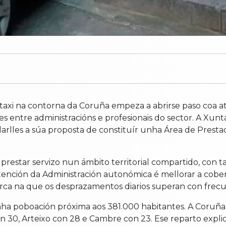
taxi na contorna da Coruña empeza a abrirse paso coa a
 entre administracións e profesionais do sector. A Xunt
adarlles a súa proposta de constituír unha Área de Pres
prestar servizo nun ámbito territorial compartido, con t
ntención da Administración autonómica é mellorar a cobert
ca na que os desprazamentos diarios superan con frecuen
unha poboación próxima aos 381.000 habitantes. A Coruña 
 30, Arteixo con 28 e Cambre con 23. Ese reparto explic