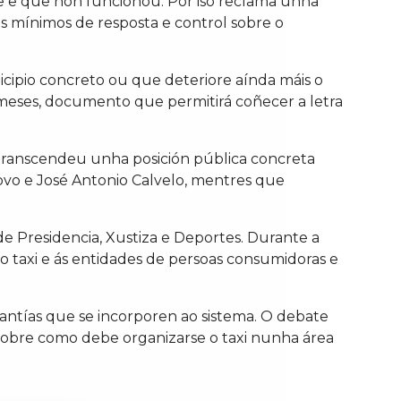
e e que non funcionou. Por iso reclama unha
os mínimos de resposta e control sobre o
icipio concreto ou que deteriore aínda máis o
 meses, documento que permitirá coñecer a letra
transcendeu unha posición pública concreta
Novo e José Antonio Calvelo, mentres que
e Presidencia, Xustiza e Deportes. Durante a
 do taxi e ás entidades de persoas consumidoras e
ntías que se incorporen ao sistema. O debate
 sobre como debe organizarse o taxi nunha área