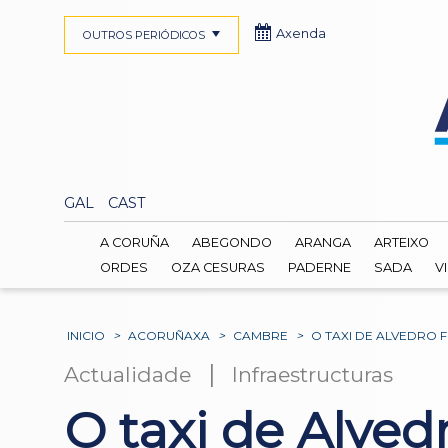
Axenda
OUTROS PERIÓDICOS
GAL
CAST
A CORUÑA
ABEGONDO
ARANGA
ARTEIXO
ORDES
OZA CESURAS
PADERNE
SADA
V
INICIO
>
ACORUÑAXA
>
CAMBRE
>
O TAXI DE ALVEDRO
|
Actualidade
Infraestructuras
O taxi de Alved