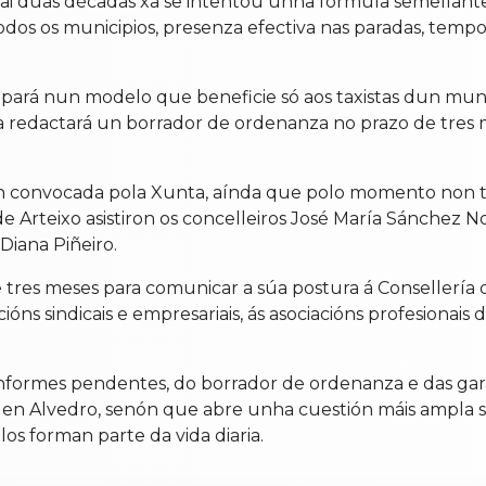
hai dúas décadas xa se intentou unha fórmula semellant
odos os municipios, presenza efectiva nas paradas, temp
cipará nun modelo que beneficie só aos taxistas dun mun
nta redactará un borrador de ordenanza no prazo de tres
ón convocada pola Xunta, aínda que polo momento non 
e Arteixo asistiron os concelleiros José María Sánchez 
Diana Piñeiro.
tres meses para comunicar a súa postura á Consellería d
óns sindicais e empresariais, ás asociacións profesionais
formes pendentes, do borrador de ordenanza e das gara
os en Alvedro, senón que abre unha cuestión máis ampla
s forman parte da vida diaria.