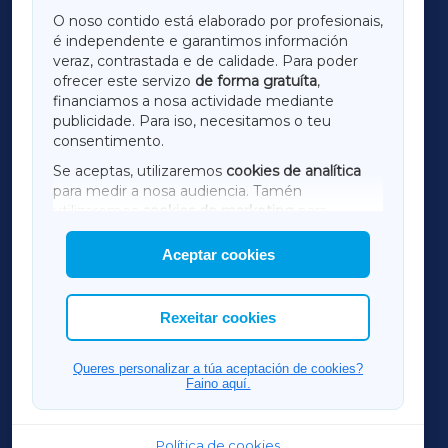
GALICIAXA
O noso contido está elaborado por profesionais,
é independente e garantimos información
LUGOXA
veraz, contrastada e de calidade. Para poder
ofrecer este servizo
de forma gratuíta
,
financiamos a nosa actividade mediante
TERRACHAXA
publicidade. Para iso, necesitamos o teu
consentimento.
SARRIAXA
Se aceptas, utilizaremos
cookies de analítica
para medir a nosa audiencia. Tamén
AMARIÑAXA
utilizaremos
cookies de marketing
para
mostrar publicidade de terceiros.
Aceptar cookies
RIBEIRASACRAXA
Así mesmo, podes personalizar a elección das
cookies que desexas permitir.
ACORUÑAXA
Rexeitar cookies
FERROLXA
Queres personalizar a túa aceptación de cookies?
Faino aquí.
OURENSEXA
Política de cookies