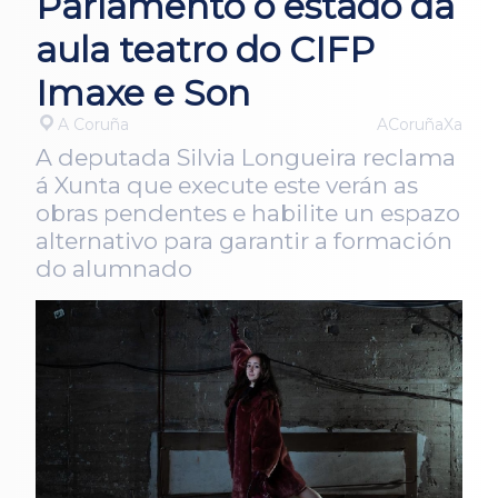
Parlamento o estado da
aula teatro do CIFP
Imaxe e Son
A Coruña
ACoruñaXa
A deputada Silvia Longueira reclama
á Xunta que execute este verán as
obras pendentes e habilite un espazo
alternativo para garantir a formación
do alumnado