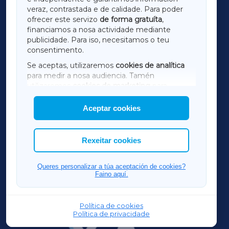
LUGOXA
veraz, contrastada e de calidade. Para poder
ofrecer este servizo
de forma gratuíta
,
financiamos a nosa actividade mediante
TERRACHAXA
publicidade. Para iso, necesitamos o teu
consentimento.
SARRIAXA
Se aceptas, utilizaremos
cookies de analítica
para medir a nosa audiencia. Tamén
AMARIÑAXA
utilizaremos
cookies de marketing
para
mostrar publicidade de terceiros.
Aceptar cookies
RIBEIRASACRAXA
Así mesmo, podes personalizar a elección das
cookies que desexas permitir.
ACORUÑAXA
Rexeitar cookies
FERROLXA
Queres personalizar a túa aceptación de cookies?
Faino aquí.
OURENSEXA
Política de cookies
Política de privacidade