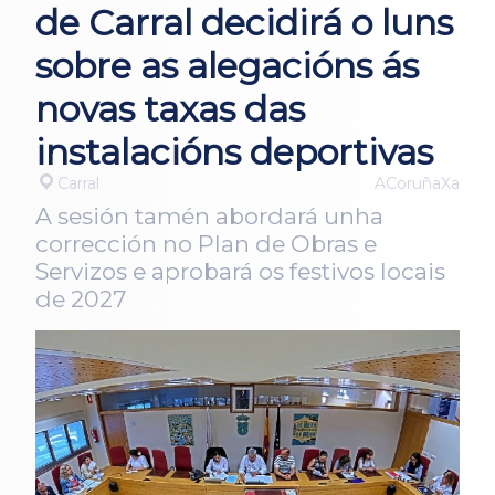
de Carral decidirá o luns
sobre as alegacións ás
novas taxas das
instalacións deportivas
Carral
ACoruñaXa
A sesión tamén abordará unha
corrección no Plan de Obras e
Servizos e aprobará os festivos locais
de 2027