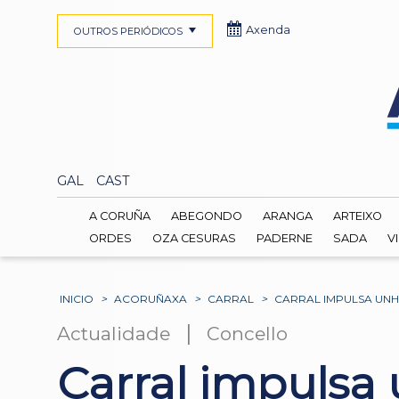
Axenda
OUTROS PERIÓDICOS
GAL
CAST
A CORUÑA
ABEGONDO
ARANGA
ARTEIXO
ORDES
OZA CESURAS
PADERNE
SADA
V
INICIO
>
ACORUÑAXA
>
CARRAL
>
CARRAL IMPULSA UNH
|
Actualidade
Concello
Carral impulsa