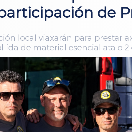
articipación de Pr
ión local viaxarán para prestar
lida de material esencial ata o 2 