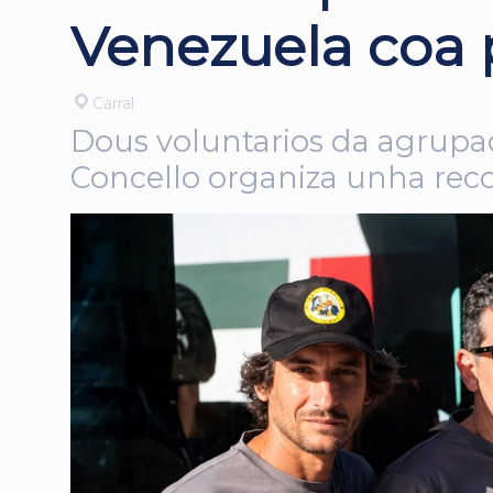
Venezuela coa p
Carral
Dous voluntarios da agrupac
Concello organiza unha recol