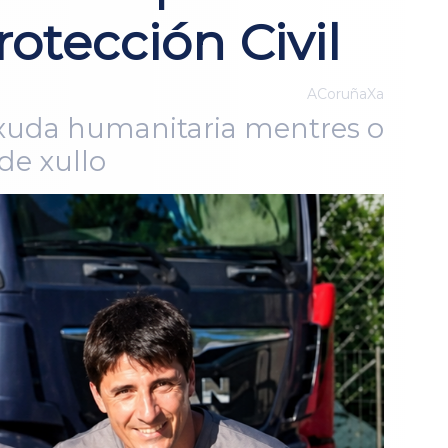
otección Civil
ACoruñaXa
 axuda humanitaria mentres o
de xullo