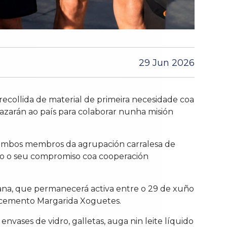
29 Jun 2026
collida de material de primeira necesidade coa
razarán ao país para colaborar nunha misión
, ambos membros da agrupación carralesa de
do o seu compromiso coa cooperación
ana, que permanecerá activa entre o 29 de xuño
lecemento Margarida Xoguetes.
vases de vidro, galletas, auga nin leite líquido