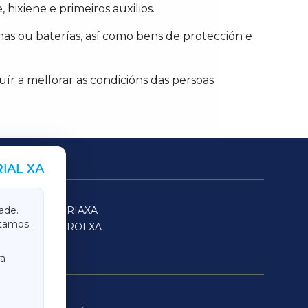
ixiene e primeiros auxilios.
as ou baterías, así como bens de protección e
uír a mellorar as condicións das persoas
IAL XA
SARRIAXA
ade.
itamos
FERROLXA
a