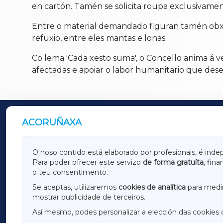
en cartón. Tamén se solicita roupa exclusivamen
Entre o material demandado figuran tamén obxec
refuxio, entre eles mantas e lonas.
Co lema 'Cada xesto suma', o Concello anima á vec
afectadas e apoiar o labor humanitario que dese
ACORUÑAXA
OUTROS PERIÓDICOS
GALICIAXA
LUGOX
O noso contido está elaborado por profesionais, é inde
Para poder ofrecer este servizo
de forma gratuíta
, fin
AMARIÑAXA
RIBEIR
o teu consentimento.
OURENSEXA
Se aceptas, utilizaremos
cookies de analítica
para medir
mostrar publicidade de terceiros.
Así mesmo, podes personalizar a elección das cookies 