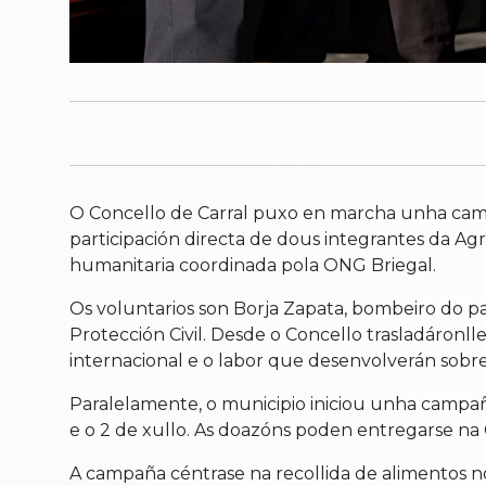
O Concello de Carral puxo en marcha unha camp
participación directa de dous integrantes da Ag
humanitaria coordinada pola ONG Briegal.
Os voluntarios son Borja Zapata, bombeiro do 
Protección Civil. Desde o Concello trasladáro
internacional e o labor que desenvolverán sobre
Paralelamente, o municipio iniciou unha campa
e o 2 de xullo. As doazóns poden entregarse n
A campaña céntrase na recollida de alimentos no