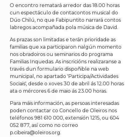
O encontro rematará arredor das 18.00 horas
cun espectáculo de contacontos musical do
Dúo Chilú, no que Fabipuntito narrará contos
labregos acompañada pola música de David.
As prazas son limitadas e terán prioridade as
familias que xa participaron nalgún momento
nos obradoiros ou seminarios do programa
Familias Inquedas. As inscricións realizaranse a
través dun formulario dispoñible na web
municipal, no apartado 'Participa/Actividades
Sociais', desde o xoves 30 de abril ás 12.00 horas
ata o mércores 6 de maio ás 23.00 horas.
Para máis información, as persoas interesadas
poden contactar co Concello de Oleiros nos
teléfonos 981 610 000, extensión 1215, ou 604
052 877, así como no correo
p.cibeira@oleiros.org.