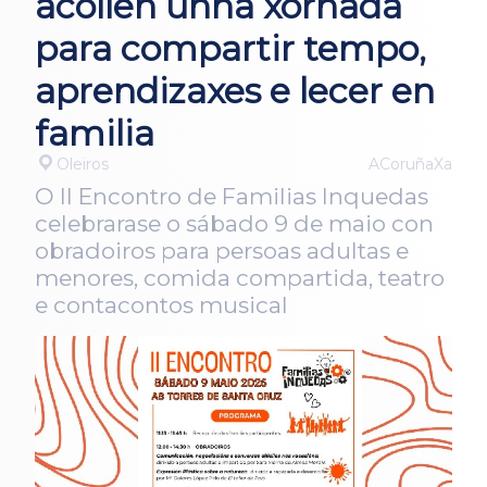
acollen unha xornada
para compartir tempo,
aprendizaxes e lecer en
familia
Oleiros
ACoruñaXa
O II Encontro de Familias Inquedas
celebrarase o sábado 9 de maio con
obradoiros para persoas adultas e
menores, comida compartida, teatro
e contacontos musical