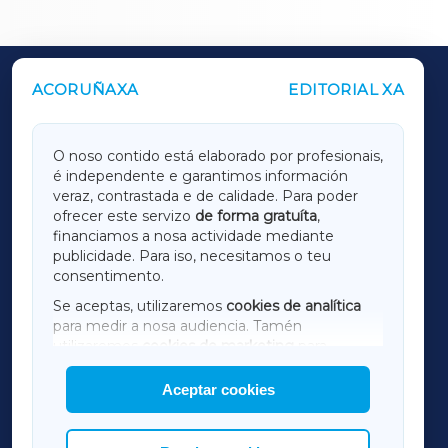
ACORUÑAXA
EDITORIAL XA
OUTROS PERIÓDICOS
GALICIAXA
O noso contido está elaborado por profesionais,
é independente e garantimos información
LUGOXA
veraz, contrastada e de calidade. Para poder
ofrecer este servizo
de forma gratuíta
,
financiamos a nosa actividade mediante
TERRACHAXA
publicidade. Para iso, necesitamos o teu
consentimento.
SARRIAXA
Se aceptas, utilizaremos
cookies de analítica
para medir a nosa audiencia. Tamén
AMARIÑAXA
utilizaremos
cookies de marketing
para
mostrar publicidade de terceiros.
Aceptar cookies
RIBEIRASACRAXA
Así mesmo, podes personalizar a elección das
cookies que desexas permitir.
ACORUÑAXA