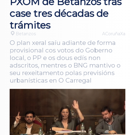
PXOM de Betanzos tras
case tres décadas de
trámites
Betanzos
ACoruñaXa
O plan xeral saíu adiante de forma
provisional cos votos do Goberno
local, o PP e os dous edís non
adscritos, mentres o BNG mantivo o
seu rexeitamento polas previsións
urbanísticas en O Carregal