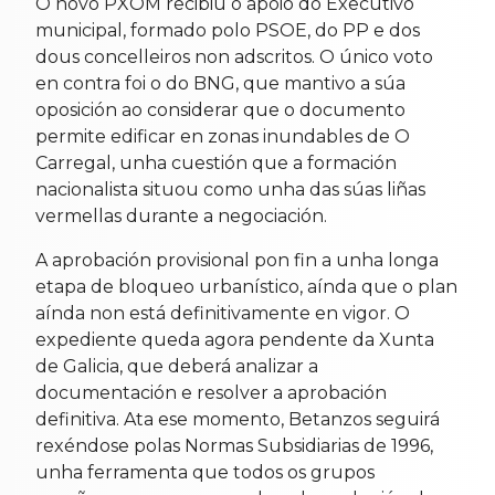
O novo PXOM recibiu o apoio do Executivo
municipal, formado polo PSOE, do PP e dos
dous concelleiros non adscritos. O único voto
en contra foi o do BNG, que mantivo a súa
oposición ao considerar que o documento
permite edificar en zonas inundables de O
Carregal, unha cuestión que a formación
nacionalista situou como unha das súas liñas
vermellas durante a negociación.
A aprobación provisional pon fin a unha longa
etapa de bloqueo urbanístico, aínda que o plan
aínda non está definitivamente en vigor. O
expediente queda agora pendente da Xunta
de Galicia, que deberá analizar a
documentación e resolver a aprobación
definitiva. Ata ese momento, Betanzos seguirá
rexéndose polas Normas Subsidiarias de 1996,
unha ferramenta que todos os grupos