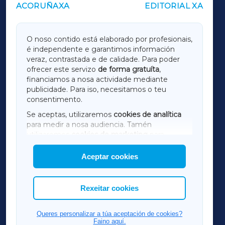
ACORUÑAXA
EDITORIAL XA
OUTROS PERIÓDICOS
GALICIAXA
O noso contido está elaborado por profesionais,
é independente e garantimos información
LUGOXA
veraz, contrastada e de calidade. Para poder
ofrecer este servizo
de forma gratuíta
,
financiamos a nosa actividade mediante
TERRACHAXA
publicidade. Para iso, necesitamos o teu
consentimento.
SARRIAXA
Se aceptas, utilizaremos
cookies de analítica
para medir a nosa audiencia. Tamén
AMARIÑAXA
utilizaremos
cookies de marketing
para
mostrar publicidade de terceiros.
Aceptar cookies
RIBEIRASACRAXA
Así mesmo, podes personalizar a elección das
cookies que desexas permitir.
ACORUÑAXA
Rexeitar cookies
FERROLXA
Queres personalizar a túa aceptación de cookies?
Faino aquí.