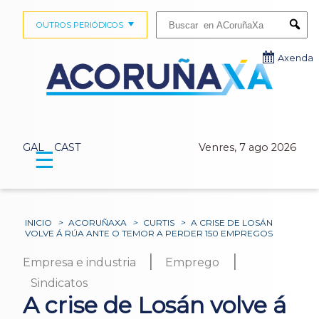
Buscar:
OUTROS PERIÓDICOS
Submi
Axenda
GAL
CAST
Venres, 7 ago 2026
☰
INICIO
>
ACORUÑAXA
>
CURTIS
>
A CRISE DE LOSÁN
VOLVE Á RÚA ANTE O TEMOR A PERDER 150 EMPREGOS
|
|
Empresa e industria
Emprego
Sindicatos
A crise de Losán volve á