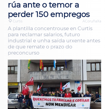
rúa ante o temor a
perder 150 empregos
Curtis
ACoruñaXa
A plantilla concentrouse en Curtis
para reclamar salarios, futuro
industrial e unha saída urxente antes
de que remate o prazo do
preconcurso