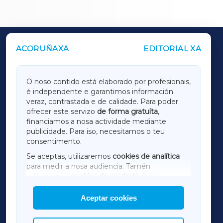
ACORUÑAXA
EDITORIAL XA
OUTROS PERIÓDICOS
GALICIAXA
O noso contido está elaborado por profesionais,
é independente e garantimos información
LUGOXA
veraz, contrastada e de calidade. Para poder
ofrecer este servizo
de forma gratuíta
,
financiamos a nosa actividade mediante
TERRACHAXA
publicidade. Para iso, necesitamos o teu
consentimento.
SARRIAXA
Se aceptas, utilizaremos
cookies de analítica
para medir a nosa audiencia. Tamén
AMARIÑAXA
utilizaremos
cookies de marketing
para
mostrar publicidade de terceiros.
Aceptar cookies
RIBEIRASACRAXA
Así mesmo, podes personalizar a elección das
cookies que desexas permitir.