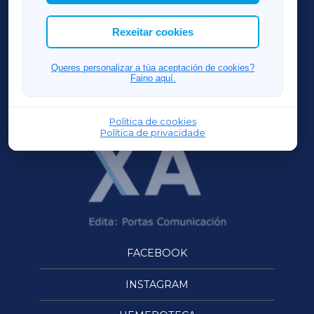
cookies que desexas permitir.
ACORUÑAXA
Rexeitar cookies
FERROLXA
Queres personalizar a túa aceptación de cookies?
Faino aquí.
OURENSEXA
Política de cookies
Política de privacidade
FACEBOOK
INSTAGRAM