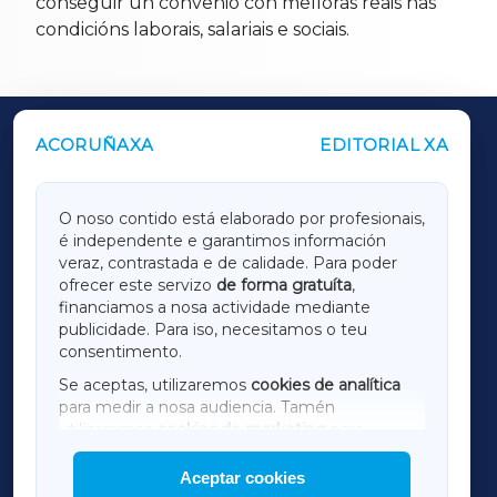
conseguir un convenio con melloras reais nas
condicións laborais, salariais e sociais.
ACORUÑAXA
EDITORIAL XA
OUTROS PERIÓDICOS
GALICIAXA
O noso contido está elaborado por profesionais,
é independente e garantimos información
LUGOXA
veraz, contrastada e de calidade. Para poder
ofrecer este servizo
de forma gratuíta
,
financiamos a nosa actividade mediante
TERRACHAXA
publicidade. Para iso, necesitamos o teu
consentimento.
SARRIAXA
Se aceptas, utilizaremos
cookies de analítica
para medir a nosa audiencia. Tamén
AMARIÑAXA
utilizaremos
cookies de marketing
para
mostrar publicidade de terceiros.
Aceptar cookies
RIBEIRASACRAXA
Así mesmo, podes personalizar a elección das