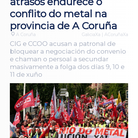
atrasos endurece o
conflito do metal na
provincia de A Coruña
A Coruña
GaliciaXa | ACoruñaXa
CIG e CCOO acusan a patronal de
bloquear a negociación do convenio
e chaman o persoal a secundar
masivamente a folga dos días 9, 10 e
11 de xuño