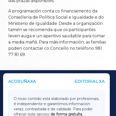
das prazas dispoñibles.
A programación conta co financiamento da
Consellería de Política Social e Igualdade e do
Ministerio de Igualdade. Desde a organización
tamén se recomenda que os participantes
leven auga e un aperitivo saudable para tomar
a media mañá. Para máis información, as familias
poden contactar co Concello no teléfono 981
77 81 69.
ACORUÑAXA
EDITORIAL XA
OUTROS PERIÓDICOS
GALICIAXA
O noso contido está elaborado por profesionais,
é independente e garantimos información
LUGOXA
veraz, contrastada e de calidade. Para poder
ofrecer este servizo
de forma gratuíta
,