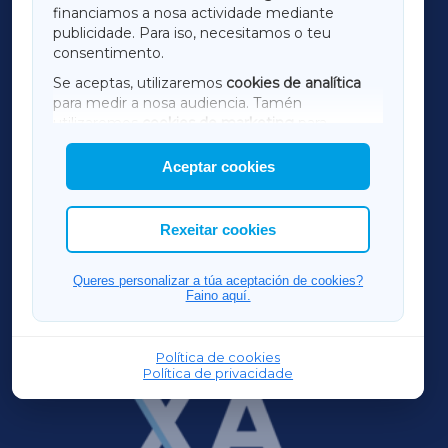
financiamos a nosa actividade mediante
TERRACHAXA
publicidade. Para iso, necesitamos o teu
consentimento.
SARRIAXA
Se aceptas, utilizaremos
cookies de analítica
para medir a nosa audiencia. Tamén
AMARIÑAXA
utilizaremos
cookies de marketing
para
mostrar publicidade de terceiros.
Aceptar cookies
RIBEIRASACRAXA
Así mesmo, podes personalizar a elección das
cookies que desexas permitir.
ACORUÑAXA
Rexeitar cookies
FERROLXA
Queres personalizar a túa aceptación de cookies?
Faino aquí.
OURENSEXA
Política de cookies
Política de privacidade