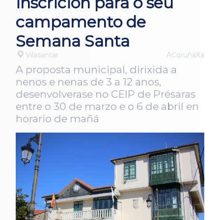
inscrición para o seu
campamento de
Semana Santa
Vilasantar
ACoruñaXa
A proposta municipal, dirixida a
nenos e nenas de 3 a 12 anos,
desenvolverase no CEIP de Présaras
entre o 30 de marzo e o 6 de abril en
horario de mañá