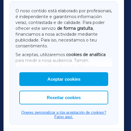
GALICIAXA
O noso contido está elaborado por profesionais,
é independente e garantimos información
LUGOXA
veraz, contrastada e de calidade. Para poder
ofrecer este servizo
de forma gratuíta
,
financiamos a nosa actividade mediante
TERRACHAXA
publicidade. Para iso, necesitamos o teu
consentimento.
SARRIAXA
Se aceptas, utilizaremos
cookies de analítica
para medir a nosa audiencia. Tamén
AMARIÑAXA
utilizaremos
cookies de marketing
para
mostrar publicidade de terceiros.
Aceptar cookies
RIBEIRASACRAXA
Así mesmo, podes personalizar a elección das
cookies que desexas permitir.
ACORUÑAXA
Rexeitar cookies
FERROLXA
Queres personalizar a túa aceptación de cookies?
Faino aquí.
OURENSEXA