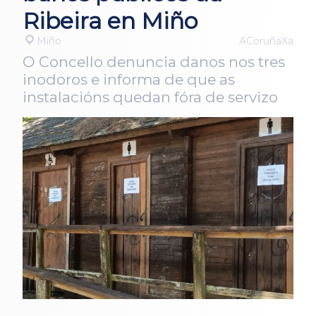
Ribeira en Miño
Miño
ACoruñaXa
O Concello denuncia danos nos tres
inodoros e informa de que as
instalacións quedan fóra de servizo