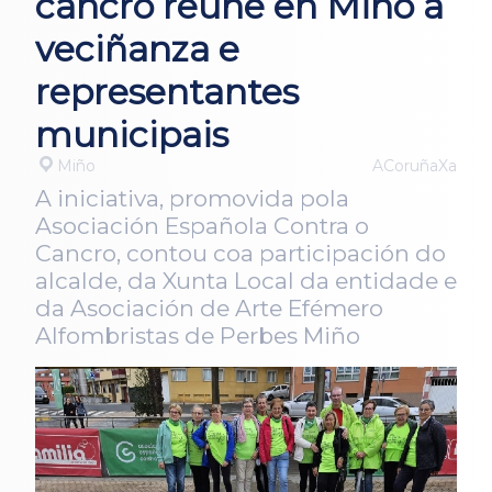
cancro reúne en Miño a
veciñanza e
representantes
municipais
Miño
ACoruñaXa
A iniciativa, promovida pola
Asociación Española Contra o
Cancro, contou coa participación do
alcalde, da Xunta Local da entidade e
da Asociación de Arte Efémero
Alfombristas de Perbes Miño