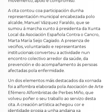
movemento, apoio e compromiso.
A cita contou coa participación dunha
representación municipal encabezada polo
alcalde, Manuel Vázquez Faraldo, que se
sumou á marcha xunto á presidenta da Xunta
Local da Asociación Española Contra o Cancro,
Marta María Seijo Cagiado. A presenza de
veciños, voluntariado e representantes
institucionais converteu a actividade nun
encontro colectivo arredor da saúde, da
prevención e do acompañamento ás persoas
afectadas pola enfermidade.
Un dos elementos máis destacados da xornada
foi a alfombra elaborada pola Asociación de Arte
Efémero Alfombristas de Perbes Miño, que
volveu poñer o seu traballo ao servizo desta
cita. A creación artística achegou cor e
identidade propia a unha andaina xa