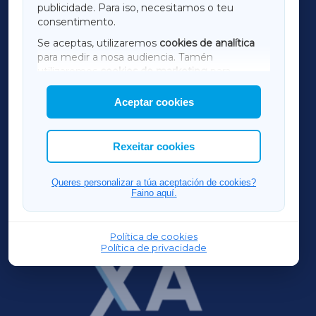
publicidade. Para iso, necesitamos o teu
consentimento.
SARRIAXA
Se aceptas, utilizaremos
cookies de analítica
para medir a nosa audiencia. Tamén
AMARIÑAXA
utilizaremos
cookies de marketing
para
mostrar publicidade de terceiros.
Aceptar cookies
RIBEIRASACRAXA
Así mesmo, podes personalizar a elección das
cookies que desexas permitir.
ACORUÑAXA
Rexeitar cookies
FERROLXA
Queres personalizar a túa aceptación de cookies?
Faino aquí.
OURENSEXA
Política de cookies
Política de privacidade