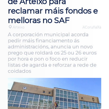
de Arteixo para
reclamar máis fondos e
melloras no SAF
Arteixo
ACoruñaXa
A corporación municipal acorda
pedir máis financiamento ás
administracións, anuncia un novo
prego que roldará os 25 ou 26 euros
por hora e pon o foco en reducir
listas de agarda e reforzar a rede de
coidados