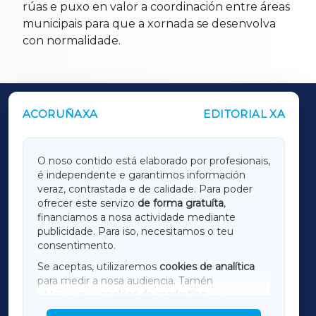
rúas e puxo en valor a coordinación entre áreas
municipais para que a xornada se desenvolva
con normalidade.
ACORUÑAXA
EDITORIAL XA
OUTROS PERIÓDICOS
GALICIAXA
O noso contido está elaborado por profesionais,
é independente e garantimos información
LUGOXA
veraz, contrastada e de calidade. Para poder
ofrecer este servizo
de forma gratuíta
,
financiamos a nosa actividade mediante
TERRACHAXA
publicidade. Para iso, necesitamos o teu
consentimento.
SARRIAXA
Se aceptas, utilizaremos
cookies de analítica
para medir a nosa audiencia. Tamén
AMARIÑAXA
utilizaremos
cookies de marketing
para
mostrar publicidade de terceiros.