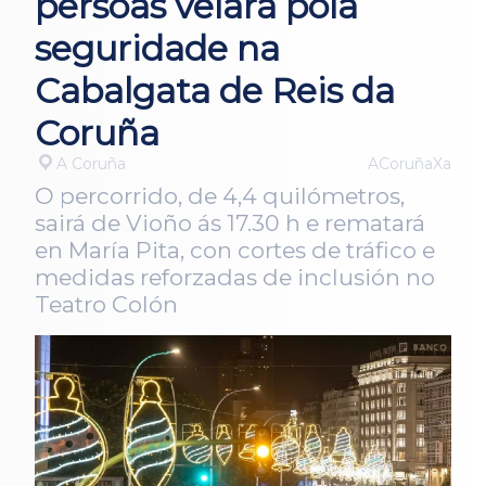
persoas velará pola
seguridade na
Cabalgata de Reis da
Coruña
A Coruña
ACoruñaXa
O percorrido, de 4,4 quilómetros,
sairá de Vioño ás 17.30 h e rematará
en María Pita, con cortes de tráfico e
medidas reforzadas de inclusión no
Teatro Colón