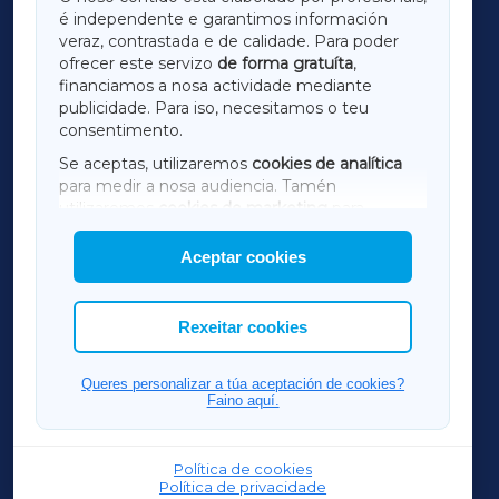
é independente e garantimos información
LUGOXA
veraz, contrastada e de calidade. Para poder
ofrecer este servizo
de forma gratuíta
,
financiamos a nosa actividade mediante
TERRACHAXA
publicidade. Para iso, necesitamos o teu
consentimento.
SARRIAXA
Se aceptas, utilizaremos
cookies de analítica
para medir a nosa audiencia. Tamén
AMARIÑAXA
utilizaremos
cookies de marketing
para
mostrar publicidade de terceiros.
Aceptar cookies
RIBEIRASACRAXA
Así mesmo, podes personalizar a elección das
cookies que desexas permitir.
ACORUÑAXA
Rexeitar cookies
FERROLXA
Queres personalizar a túa aceptación de cookies?
Faino aquí.
OURENSEXA
Política de cookies
Política de privacidade