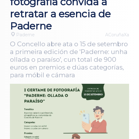
fotografía convida a
retratar a esencia de
Paderne
Paderne
ACoruñaXa
O Concello abre ata o 15 de setembro
a primeira edición de 'Paderne: unha
ollada o paraíso', cun total de 900
euros en premios e dúas categorías,
para móbil e cámara