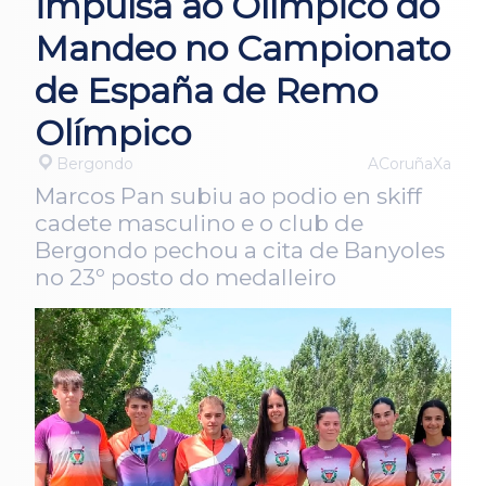
impulsa ao Olímpico do
Mandeo no Campionato
de España de Remo
Olímpico
Bergondo
ACoruñaXa
Marcos Pan subiu ao podio en skiff
cadete masculino e o club de
Bergondo pechou a cita de Banyoles
no 23º posto do medalleiro