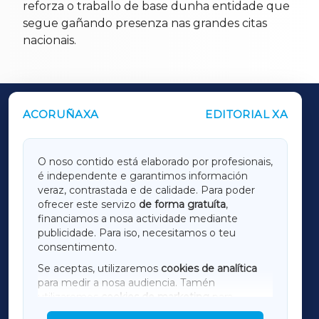
reforza o traballo de base dunha entidade que
segue gañando presenza nas grandes citas
nacionais.
ACORUÑAXA
EDITORIAL XA
OUTROS PERIÓDICOS
GALICIAXA
O noso contido está elaborado por profesionais,
é independente e garantimos información
LUGOXA
veraz, contrastada e de calidade. Para poder
ofrecer este servizo
de forma gratuíta
,
financiamos a nosa actividade mediante
TERRACHAXA
publicidade. Para iso, necesitamos o teu
consentimento.
SARRIAXA
Se aceptas, utilizaremos
cookies de analítica
para medir a nosa audiencia. Tamén
AMARIÑAXA
utilizaremos
cookies de marketing
para
mostrar publicidade de terceiros.