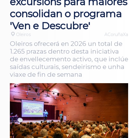
excursións para maiores
consolidan o programa
'Ven e Descubre'
Oleiros
ACoruñaXa
Oleiros ofrecerá en 2026 un total de
1.265 prazas dentro desta iniciativa
de envellecemento activo, que inclúe
saídas culturais, sendeirismo e unha
viaxe de fin de semana