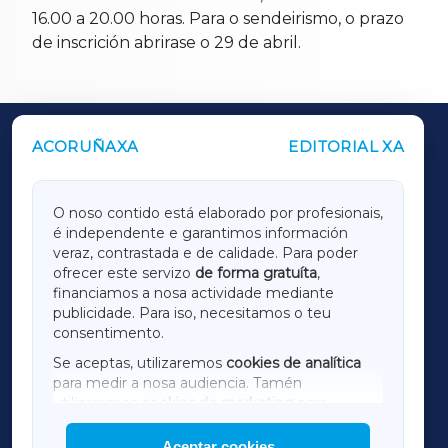
16.00 a 20.00 horas. Para o sendeirismo, o prazo
de inscrición abrirase o 29 de abril.
ACORUÑAXA
EDITORIAL XA
OUTROS PERIÓDICOS
GALICIAXA
O noso contido está elaborado por profesionais,
é independente e garantimos información
LUGOXA
veraz, contrastada e de calidade. Para poder
ofrecer este servizo
de forma gratuíta
,
financiamos a nosa actividade mediante
TERRACHAXA
publicidade. Para iso, necesitamos o teu
consentimento.
SARRIAXA
Se aceptas, utilizaremos
cookies de analítica
para medir a nosa audiencia. Tamén
AMARIÑAXA
utilizaremos
cookies de marketing
para
mostrar publicidade de terceiros.
Aceptar cookies