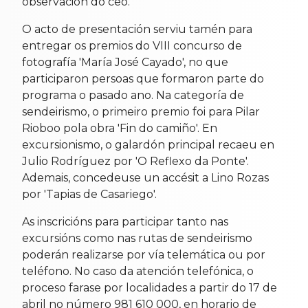
observación do ceo.
O acto de presentación serviu tamén para
entregar os premios do VIII concurso de
fotografía 'María José Cayado', no que
participaron persoas que formaron parte do
programa o pasado ano. Na categoría de
sendeirismo, o primeiro premio foi para Pilar
Rioboo pola obra 'Fin do camiño'. En
excursionismo, o galardón principal recaeu en
Julio Rodríguez por 'O Reflexo da Ponte'.
Ademais, concedeuse un accésit a Lino Rozas
por 'Tapias de Casariego'.
As inscricións para participar tanto nas
excursións como nas rutas de sendeirismo
poderán realizarse por vía telemática ou por
teléfono. No caso da atención telefónica, o
proceso farase por localidades a partir do 17 de
abril no número 981 610 000, en horario de