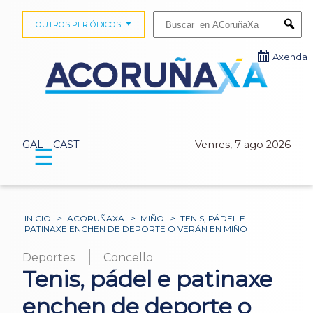
Buscar:
OUTROS PERIÓDICOS
Submi
Axenda
GAL
CAST
Venres, 7 ago 2026
☰
INICIO
>
ACORUÑAXA
>
MIÑO
>
TENIS, PÁDEL E
PATINAXE ENCHEN DE DEPORTE O VERÁN EN MIÑO
|
Deportes
Concello
Tenis, pádel e patinaxe
enchen de deporte o