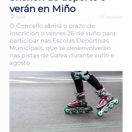
verán en Miño
Miño
ACoruñaXa
O Concello abrirá o prazo de
inscrición o venres 26 de xuño para
participar nas Escolas Deportivas
Municipais, que se desenvolverán
nas pistas de Galea durante xullo e
agosto