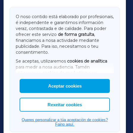
GALICIAXA
O noso contido está elaborado por profesionais,
é independente e garantimos información
LUGOXA
veraz, contrastada e de calidade. Para poder
ofrecer este servizo
de forma gratuíta
,
financiamos a nosa actividade mediante
TERRACHAXA
publicidade. Para iso, necesitamos o teu
consentimento.
SARRIAXA
Se aceptas, utilizaremos
cookies de analítica
para medir a nosa audiencia. Tamén
AMARIÑAXA
utilizaremos
cookies de marketing
para
mostrar publicidade de terceiros.
Aceptar cookies
RIBEIRASACRAXA
Así mesmo, podes personalizar a elección das
cookies que desexas permitir.
ACORUÑAXA
Rexeitar cookies
FERROLXA
Queres personalizar a túa aceptación de cookies?
Faino aquí.
OURENSEXA