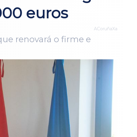
000 euros
ACoruñaXa
ue renovará o firme e