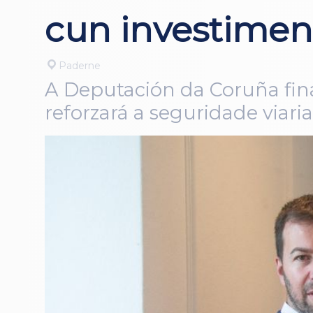
cun investimen
Paderne
A Deputación da Coruña fin
reforzará a seguridade viari