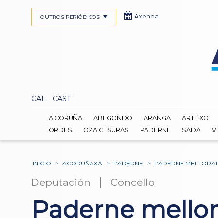
Axenda
OUTROS PERIÓDICOS
GAL
CAST
A CORUÑA
ABEGONDO
ARANGA
ARTEIXO
ORDES
OZA CESURAS
PADERNE
SADA
V
INICIO
>
ACORUÑAXA
>
PADERNE
>
PADERNE MELLORARÁ
|
Deputación
Concello
Paderne mellora