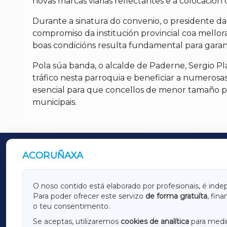
novas marcas viarias reflectantes e a colocación 
Durante a sinatura do convenio, o presidente d
compromiso da institución provincial coa mellora
boas condicións resulta fundamental para garanti
Pola súa banda, o alcalde de Paderne, Sergio P
tráfico nesta parroquia e beneficiar a numerosas
esencial para que concellos de menor tamaño po
municipais.
ACORUÑAXA
OUTROS PERIÓDICOS
GALICIAXA
LUGOX
O noso contido está elaborado por profesionais, é inde
Para poder ofrecer este servizo
de forma gratuíta
, fin
AMARIÑAXA
RIBEIR
o teu consentimento.
OURENSEXA
Se aceptas, utilizaremos
cookies de analítica
para medir