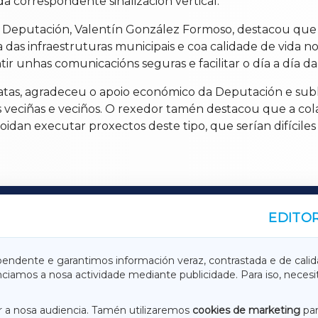
da correspondente sinalización vertical.
a Deputación, Valentín González Formoso, destacou que e
 das infraestruturas municipais e coa calidade de vida n
r unhas comunicacións seguras e facilitar o día a día da
latas, agradeceu o apoio económico da Deputación e subl
 veciñas e veciños. O rexedor tamén destacou que a colab
idan executar proxectos deste tipo, que serían difícile
EDITOR
A
TERRACHAXA
pendente e garantimos información veraz, contrastada e de calid
anciamos a nosa actividade mediante publicidade. Para iso, neces
ASACRAXA
ACORUÑAXA
 a nosa audiencia. Tamén utilizaremos
cookies de marketing
par