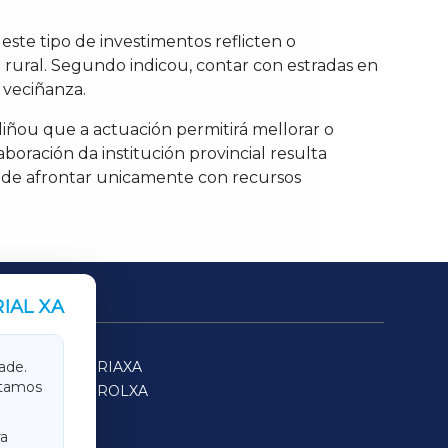
ste tipo de investimentos reflicten o
o rural. Segundo indicou, contar con estradas en
 veciñanza.
iñou que a actuación permitirá mellorar o
oración da institución provincial resulta
s de afrontar unicamente con recursos
IAL XA
SARRIAXA
ade.
itamos
FERROLXA
a