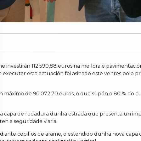
 investirán 112.590,88 euros na mellora e pavimentaci
a executar esta actuación foi asinado este venres polo p
un máximo de 90.072,70 euros, o que supón o 80 % do cu
al a capa de rodadura dunha estrada que presenta un im
en a seguridade viaria.
mediante cepillos de arame, o estendido dunha nova cap