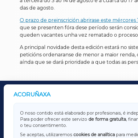
a terceira do 3 ao 14 de agosto e a cuarta do 
das de agosto.
O prazo de preinscrición abrirase este mércores 
que se presenten fóra dese período serán consi
queden vacantes unha vez rematado o proceso
A principal novidade desta edición estará no sist
peticións ordenaranse de menor a maior renda, co
aínda que se dará prioridade a que todas as per
ACORUÑAXA
OUTROS PERIÓDICOS
GALICIAXA
LUGOX
O noso contido está elaborado por profesionais, é inde
Para poder ofrecer este servizo
de forma gratuíta
, fin
AMARIÑAXA
RIBEIR
o teu consentimento.
OURENSEXA
Se aceptas, utilizaremos
cookies de analítica
para medir