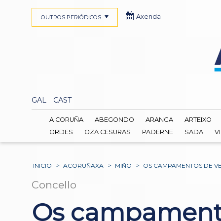
Axenda
OUTROS PERIÓDICOS
GAL
CAST
A CORUÑA
ABEGONDO
ARANGA
ARTEIXO
ORDES
OZA CESURAS
PADERNE
SADA
V
INICIO
>
ACORUÑAXA
>
MIÑO
>
OS CAMPAMENTOS DE VE
Concello
Os campamento