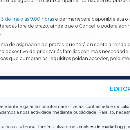
17 ao 28 de agosto. En cada campamento haberá 80 praza
13 de maio ás 9.00 horas
e permanecerá dispoñible ata o m
deradas fóra de prazo, aínda que o Concello poderá abri
.
ema de asignación de prazas, que terá en conta a renda pe
 obxectivo de priorizar ás familias con máis necesidade.
soas que cumpran os requisitos poidan acceder, polo men
EDITOR
A
TERRACHAXA
pendente e garantimos información veraz, contrastada e de calid
anciamos a nosa actividade mediante publicidade. Para iso, neces
ASACRAXA
ACORUÑAXA
 a nosa audiencia. Tamén utilizaremos
cookies de marketing
par