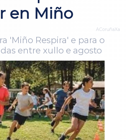
ar en Miño
ACoruñaXa
a 'Miño Respira' e para o
as entre xullo e agosto