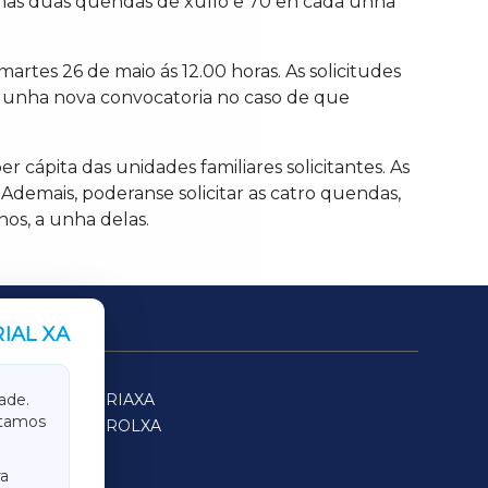
s nas dúas quendas de xullo e 70 en cada unha
artes 26 de maio ás 12.00 horas. As solicitudes
r unha nova convocatoria no caso de que
r cápita das unidades familiares solicitantes. As
 Ademais, poderanse solicitar as catro quendas,
os, a unha delas.
IAL XA
SARRIAXA
ade.
itamos
FERROLXA
a