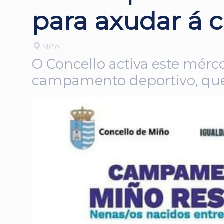
para axudar á c
Miño
O Concello activa este mérco
campamento deportivo, que 