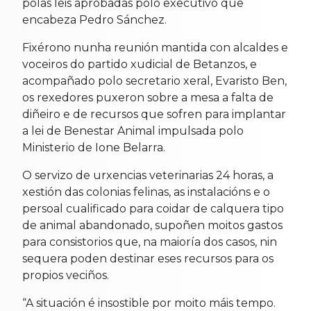
polas leis aprobadas polo executivo que
encabeza Pedro Sánchez.
Fixérono nunha reunión mantida con alcaldes e
voceiros do partido xudicial de Betanzos, e
acompañado polo secretario xeral, Evaristo Ben,
os rexedores puxeron sobre a mesa a falta de
diñeiro e de recursos que sofren para implantar
a lei de Benestar Animal impulsada polo
Ministerio de Ione Belarra.
O servizo de urxencias veterinarias 24 horas, a
xestión das colonias felinas, as instalacións e o
persoal cualificado para coidar de calquera tipo
de animal abandonado, supoñen moitos gastos
para consistorios que, na maioría dos casos, nin
sequera poden destinar eses recursos para os
propios veciños.
“A situación é insostible por moito máis tempo.