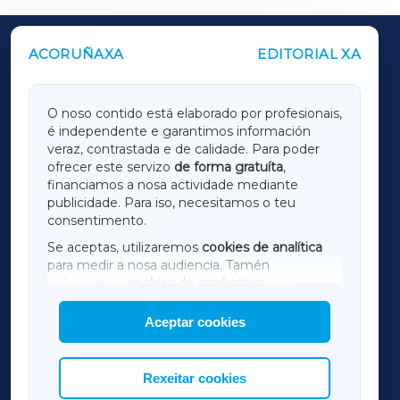
ACORUÑAXA
EDITORIAL XA
OUTROS PERIÓDICOS
GALICIAXA
O noso contido está elaborado por profesionais,
é independente e garantimos información
LUGOXA
veraz, contrastada e de calidade. Para poder
ofrecer este servizo
de forma gratuíta
,
financiamos a nosa actividade mediante
TERRACHAXA
publicidade. Para iso, necesitamos o teu
consentimento.
SARRIAXA
Se aceptas, utilizaremos
cookies de analítica
para medir a nosa audiencia. Tamén
AMARIÑAXA
utilizaremos
cookies de marketing
para
mostrar publicidade de terceiros.
Aceptar cookies
RIBEIRASACRAXA
Así mesmo, podes personalizar a elección das
cookies que desexas permitir.
ACORUÑAXA
Rexeitar cookies