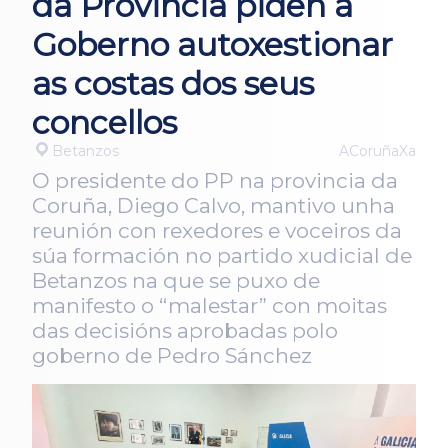
da Provincia piden a
Goberno autoxestionar
as costas dos seus
concellos
Betanzos
ACoruñaXa
O presidente do PP na provincia da
Coruña, Diego Calvo, mantivo unha
reunión con rexedores e voceiros da
súa formación no partido xudicial de
Betanzos na que se puxo de
manifesto o “malestar” con moitas
das decisións aprobadas polo
goberno de Pedro Sánchez