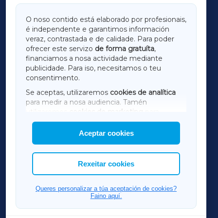
GALICIAXA
O noso contido está elaborado por profesionais,
é independente e garantimos información
LUGOXA
veraz, contrastada e de calidade. Para poder
ofrecer este servizo
de forma gratuíta
,
financiamos a nosa actividade mediante
TERRACHAXA
publicidade. Para iso, necesitamos o teu
consentimento.
SARRIAXA
Se aceptas, utilizaremos
cookies de analítica
para medir a nosa audiencia. Tamén
AMARIÑAXA
utilizaremos
cookies de marketing
para
mostrar publicidade de terceiros.
Aceptar cookies
RIBEIRASACRAXA
Así mesmo, podes personalizar a elección das
cookies que desexas permitir.
ACORUÑAXA
Rexeitar cookies
FERROLXA
Queres personalizar a túa aceptación de cookies?
Faino aquí.
OURENSEXA