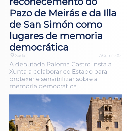
recoñecemento do
Pazo de Meirás e da Illa
de San Simón como
lugares de memoria
democrática
Sada
ACoruñaXa
A deputada Paloma Castro insta á
Xunta a colaborar co Estado para
protexer e sensibilizar sobre a
memoria democrática