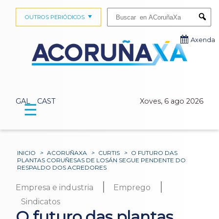
Buscar:
OUTROS PERIÓDICOS
Submi
Axenda
GAL
CAST
Xoves, 6 ago 2026
☰
INICIO
>
ACORUÑAXA
>
CURTIS
>
O FUTURO DAS
PLANTAS CORUÑESAS DE LOSÁN SEGUE PENDENTE DO
RESPALDO DOS ACREDORES
|
|
Empresa e industria
Emprego
Sindicatos
O futuro das plantas