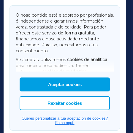
GALICIAXA
O noso contido está elaborado por profesionais,
é independente e garantimos información
LUGOXA
veraz, contrastada e de calidade. Para poder
ofrecer este servizo
de forma gratuíta
,
financiamos a nosa actividade mediante
TERRACHAXA
publicidade. Para iso, necesitamos o teu
consentimento.
SARRIAXA
Se aceptas, utilizaremos
cookies de analítica
para medir a nosa audiencia. Tamén
AMARIÑAXA
utilizaremos
cookies de marketing
para
mostrar publicidade de terceiros.
Aceptar cookies
RIBEIRASACRAXA
Así mesmo, podes personalizar a elección das
cookies que desexas permitir.
ACORUÑAXA
Rexeitar cookies
FERROLXA
Queres personalizar a túa aceptación de cookies?
Faino aquí.
OURENSEXA