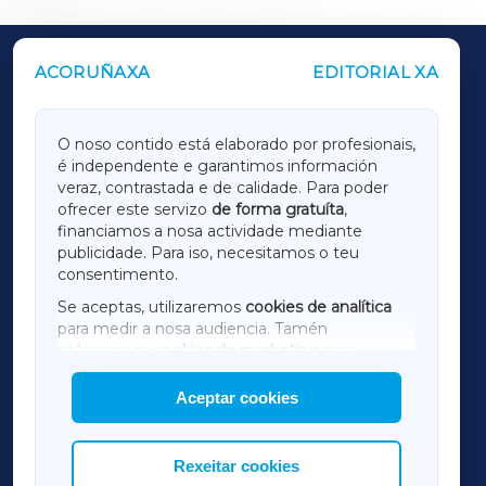
ACORUÑAXA
EDITORIAL XA
OUTROS PERIÓDICOS
GALICIAXA
O noso contido está elaborado por profesionais,
é independente e garantimos información
LUGOXA
veraz, contrastada e de calidade. Para poder
ofrecer este servizo
de forma gratuíta
,
financiamos a nosa actividade mediante
TERRACHAXA
publicidade. Para iso, necesitamos o teu
consentimento.
SARRIAXA
Se aceptas, utilizaremos
cookies de analítica
para medir a nosa audiencia. Tamén
AMARIÑAXA
utilizaremos
cookies de marketing
para
mostrar publicidade de terceiros.
Aceptar cookies
RIBEIRASACRAXA
Así mesmo, podes personalizar a elección das
cookies que desexas permitir.
ACORUÑAXA
Rexeitar cookies