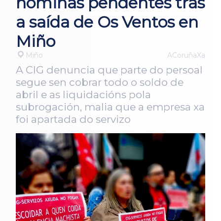
nóminas pendentes tras
a saída de Os Ventos en
Miño
Miño
ACoruñaXa
A CIG denuncia que parte do persoal
segue sen cobrar todo o soldo de
abril e as liquidacións pola
subrogación, malia que a empresa xa
foi apartada do servizo