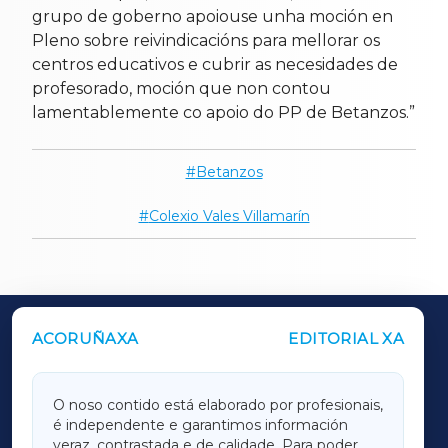
grupo de goberno apoiouse unha moción en
Pleno sobre reivindicacións para mellorar os
centros educativos e cubrir as necesidades de
profesorado, moción que non contou
lamentablemente co apoio do PP de Betanzos.”
Betanzos
Colexio Vales Villamarín
ACORUÑAXA
EDITORIAL XA
OUTROS PERIÓDICOS
GALICIAXA
O noso contido está elaborado por profesionais,
é independente e garantimos información
LUGOXA
veraz, contrastada e de calidade. Para poder