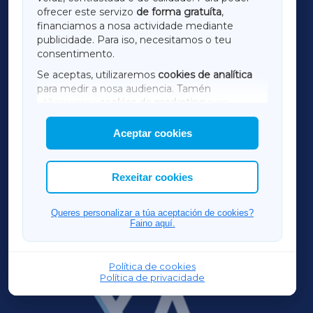
ofrecer este servizo
de forma gratuíta
,
financiamos a nosa actividade mediante
TERRACHAXA
publicidade. Para iso, necesitamos o teu
consentimento.
SARRIAXA
Se aceptas, utilizaremos
cookies de analítica
para medir a nosa audiencia. Tamén
AMARIÑAXA
utilizaremos
cookies de marketing
para
mostrar publicidade de terceiros.
Aceptar cookies
RIBEIRASACRAXA
Así mesmo, podes personalizar a elección das
cookies que desexas permitir.
ACORUÑAXA
Rexeitar cookies
FERROLXA
Queres personalizar a túa aceptación de cookies?
Faino aquí.
OURENSEXA
Política de cookies
Política de privacidade