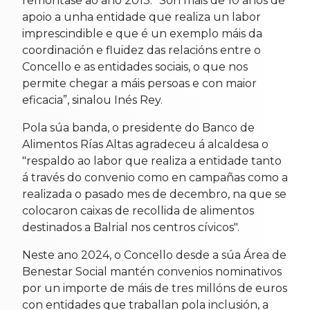
remóntase ao ano 2013. “Son máis de 10 anos de
apoio a unha entidade que realiza un labor
imprescindible e que é un exemplo máis da
coordinación e fluidez das relacións entre o
Concello e as entidades sociais, o que nos
permite chegar a máis persoas e con maior
eficacia”, sinalou Inés Rey.
Pola súa banda, o presidente do Banco de
Alimentos Rías Altas agradeceu á alcaldesa o
"respaldo ao labor que realiza a entidade tanto
á través do convenio como en campañas como a
realizada o pasado mes de decembro, na que se
colocaron caixas de recollida de alimentos
destinados a Balrial nos centros cívicos".
Neste ano 2024, o Concello desde a súa Área de
Benestar Social mantén convenios nominativos
por un importe de máis de tres millóns de euros
con entidades que traballan pola inclusión, a