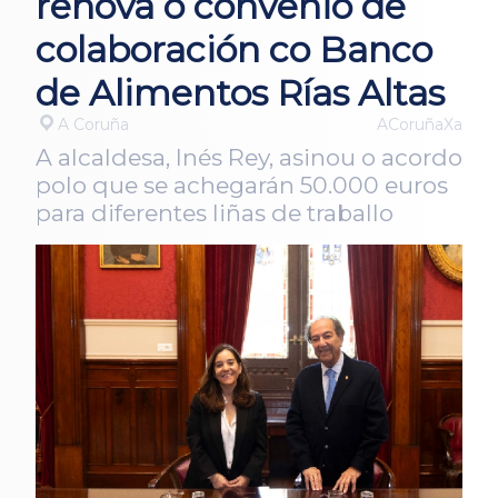
renova o convenio de
colaboración co Banco
de Alimentos Rías Altas
A Coruña
ACoruñaXa
A alcaldesa, Inés Rey, asinou o acordo
polo que se achegarán 50.000 euros
para diferentes liñas de traballo