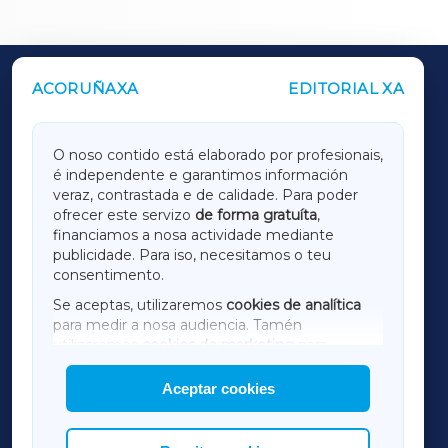
ACORUÑAXA
EDITORIAL XA
OUTROS PERIÓDICOS
GALICIAXA
O noso contido está elaborado por profesionais,
é independente e garantimos información
LUGOXA
veraz, contrastada e de calidade. Para poder
ofrecer este servizo
de forma gratuíta
,
financiamos a nosa actividade mediante
TERRACHAXA
publicidade. Para iso, necesitamos o teu
consentimento.
SARRIAXA
Se aceptas, utilizaremos
cookies de analítica
para medir a nosa audiencia. Tamén
AMARIÑAXA
utilizaremos
cookies de marketing
para
mostrar publicidade de terceiros.
Aceptar cookies
RIBEIRASACRAXA
Así mesmo, podes personalizar a elección das
cookies que desexas permitir.
ACORUÑAXA