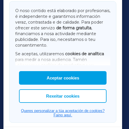
GALICIAXA
O noso contido está elaborado por profesionais,
é independente e garantimos información
LUGOXA
veraz, contrastada e de calidade. Para poder
ofrecer este servizo
de forma gratuíta
,
financiamos a nosa actividade mediante
TERRACHAXA
publicidade. Para iso, necesitamos o teu
consentimento.
SARRIAXA
Se aceptas, utilizaremos
cookies de analítica
para medir a nosa audiencia. Tamén
AMARIÑAXA
utilizaremos
cookies de marketing
para
mostrar publicidade de terceiros.
Aceptar cookies
RIBEIRASACRAXA
Así mesmo, podes personalizar a elección das
cookies que desexas permitir.
ACORUÑAXA
Rexeitar cookies
FERROLXA
Queres personalizar a túa aceptación de cookies?
Faino aquí.
OURENSEXA