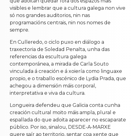
que adoitan quedar fóra dos espazos máis
visibles e lembrar que a cultura galega non vive
só nos grandes auditorios, nin nas
programacións centrais, nin nos nomes de
sempre.
En Culleredo, o ciclo puxo en diálogo a
traxectoria de Soledad Penalta, unha das
referencias da escultura galega
contemporánea, a mirada de Carla Souto
vinculada á creación e á xoiería como linguaxe
propio, e o traballo escénico de Lydia Prada, que
achegou a dimensión máis corporal,
interpretativa e viva da cultura.
Longueira defendeu que Galicia conta cunha
creación cultural moito máis ampla, plural e
espallada do que adoita aparecer no escaparate
público. Por iso, sinalou, DESDE-A-MARXE
quere saír ao territorio, sentar coa xente que