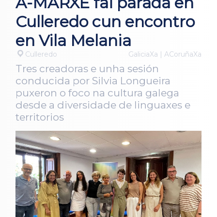
A-MARXE fai parada en
Culleredo cun encontro
en Vila Melania
Culleredo
GaliciaXa | ACoruñaXa
Tres creadoras e unha sesión
conducida por Silvia Longueira
puxeron o foco na cultura galega
desde a diversidade de linguaxes e
territorios