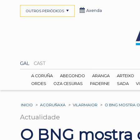
Axenda
OUTROS PERIÓDICOS
GAL
CAST
A CORUÑA
ABEGONDO
ARANGA
ARTEIXO
ORDES
OZA CESURAS
PADERNE
SADA
V
INICIO
>
ACORUÑAXA
>
VILARMAIOR
>
O BNG MOSTRA O
Actualidade
O BNG mostra o