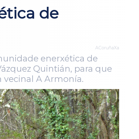
tica de
ACoruñaXa
munidade enerxética de
 Vázquez Quintián, para que
n vecinal A Armonía.