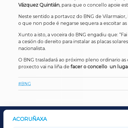
Vázquez Quintián
, para que o concello apoie es
Neste sentido a portavoz do BNG de Vilarmaior,
o que non pode é negarse sequera a escoitar a
Xunto a isto, a voceira do BNG engadiu que: “Fa
a cesión do dereito para instalar as placas sola
nacionalista.
O BNG trasladará ao próximo pleno ordinario as
proxecto vai na liña de
facer o concello un lugar
BNG
ACORUÑAXA
OUTROS PERIÓDICOS