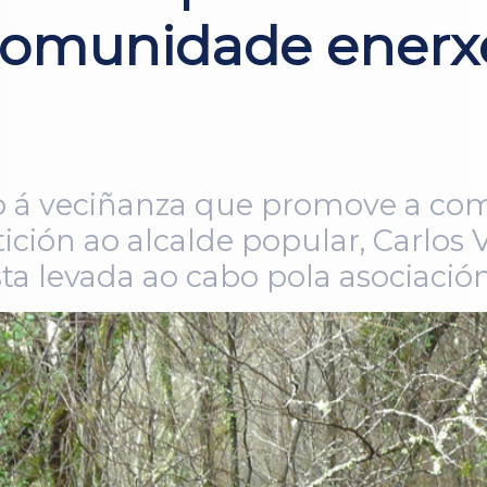
comunidade enerxé
o á veciñanza que promove a co
etición ao alcalde popular, Carlos
sta levada ao cabo pola asociació