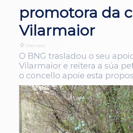
promotora da 
Vilarmaior
Vilarmaior
O BNG trasladou o seu apoi
Vilarmaior e reitera a súa p
o concello apoie esta propo