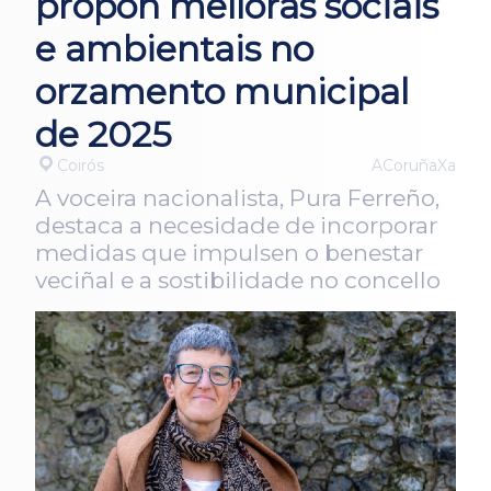
propón melloras sociais
e ambientais no
orzamento municipal
de 2025
Coirós
ACoruñaXa
A voceira nacionalista, Pura Ferreño,
destaca a necesidade de incorporar
medidas que impulsen o benestar
veciñal e a sostibilidade no concello