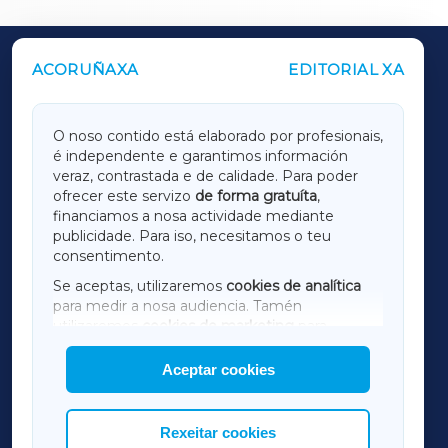
ACORUÑAXA
EDITORIAL XA
OUTROS PERIÓDICOS
GALICIAXA
O noso contido está elaborado por profesionais,
é independente e garantimos información
LUGOXA
veraz, contrastada e de calidade. Para poder
ofrecer este servizo
de forma gratuíta
,
financiamos a nosa actividade mediante
TERRACHAXA
publicidade. Para iso, necesitamos o teu
consentimento.
SARRIAXA
Se aceptas, utilizaremos
cookies de analítica
para medir a nosa audiencia. Tamén
AMARIÑAXA
utilizaremos
cookies de marketing
para
mostrar publicidade de terceiros.
Aceptar cookies
RIBEIRASACRAXA
Así mesmo, podes personalizar a elección das
cookies que desexas permitir.
ACORUÑAXA
Rexeitar cookies