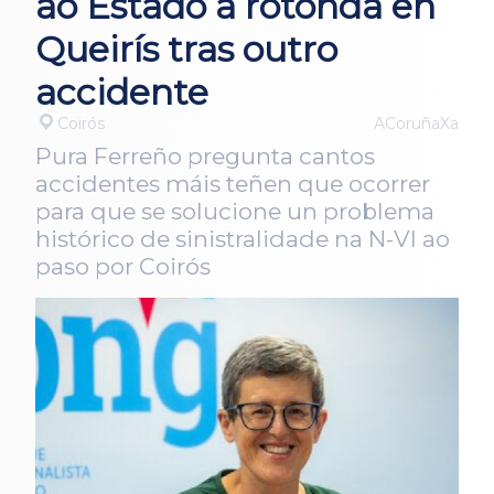
ao Estado a rotonda en
Queirís tras outro
accidente
Coirós
ACoruñaXa
Pura Ferreño pregunta cantos
accidentes máis teñen que ocorrer
para que se solucione un problema
histórico de sinistralidade na N-VI ao
paso por Coirós