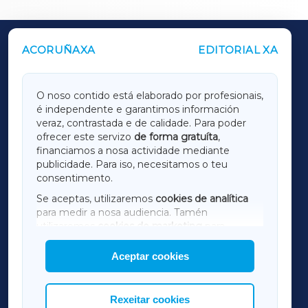
ACORUÑAXA
EDITORIAL XA
OUTROS PERIÓDICOS
GALICIAXA
O noso contido está elaborado por profesionais,
é independente e garantimos información
LUGOXA
veraz, contrastada e de calidade. Para poder
ofrecer este servizo
de forma gratuíta
,
financiamos a nosa actividade mediante
TERRACHAXA
publicidade. Para iso, necesitamos o teu
consentimento.
SARRIAXA
Se aceptas, utilizaremos
cookies de analítica
para medir a nosa audiencia. Tamén
AMARIÑAXA
utilizaremos
cookies de marketing
para
mostrar publicidade de terceiros.
Aceptar cookies
RIBEIRASACRAXA
Así mesmo, podes personalizar a elección das
cookies que desexas permitir.
ACORUÑAXA
Rexeitar cookies