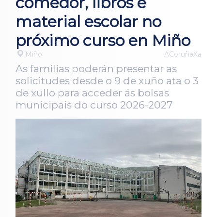
comedor, libros e
material escolar no
próximo curso en Miño
Miño
ACoruñaXa
As familias poderán presentar as
solicitudes desde o 9 de xuño ata o 3
de xullo para acceder ás bolsas
municipais do curso 2026-2027