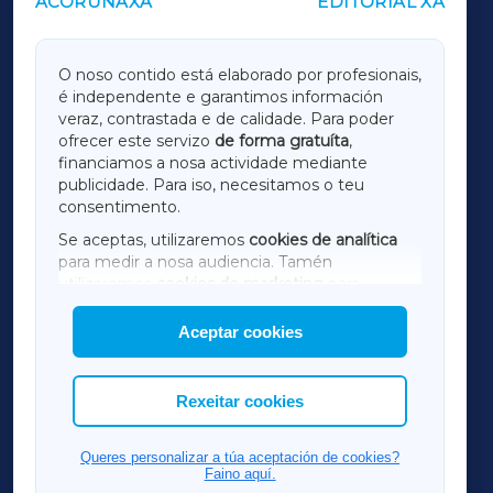
ACORUÑAXA
EDITORIAL XA
OUTROS PERIÓDICOS
GALICIAXA
O noso contido está elaborado por profesionais,
é independente e garantimos información
LUGOXA
veraz, contrastada e de calidade. Para poder
ofrecer este servizo
de forma gratuíta
,
financiamos a nosa actividade mediante
TERRACHAXA
publicidade. Para iso, necesitamos o teu
consentimento.
SARRIAXA
Se aceptas, utilizaremos
cookies de analítica
para medir a nosa audiencia. Tamén
AMARIÑAXA
utilizaremos
cookies de marketing
para
mostrar publicidade de terceiros.
Aceptar cookies
RIBEIRASACRAXA
Así mesmo, podes personalizar a elección das
cookies que desexas permitir.
ACORUÑAXA
Rexeitar cookies
FERROLXA
Queres personalizar a túa aceptación de cookies?
Faino aquí.