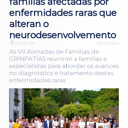
familias afectadas por
enfermidades raras que
alteran o
neurodesenvolvemento
Bergondo
ACoruñaXa
As VII Xornadas de Familias de
GRINPATÍAS reuniron a familias e
especialistas para abordar os avances
no diagnóstico e tratamento destas
enfermidades raras