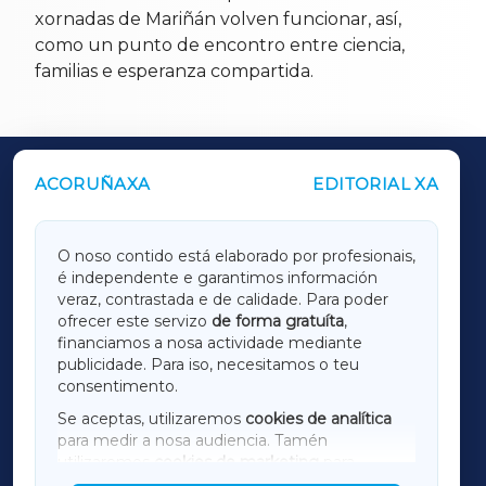
xornadas de Mariñán volven funcionar, así,
como un punto de encontro entre ciencia,
familias e esperanza compartida.
ACORUÑAXA
EDITORIAL XA
OUTROS PERIÓDICOS
GALICIAXA
O noso contido está elaborado por profesionais,
é independente e garantimos información
LUGOXA
veraz, contrastada e de calidade. Para poder
ofrecer este servizo
de forma gratuíta
,
financiamos a nosa actividade mediante
TERRACHAXA
publicidade. Para iso, necesitamos o teu
consentimento.
SARRIAXA
Se aceptas, utilizaremos
cookies de analítica
para medir a nosa audiencia. Tamén
AMARIÑAXA
utilizaremos
cookies de marketing
para
mostrar publicidade de terceiros.