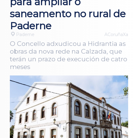
para ampliar o
saneamento no rural de
Paderne
Paderne
ACoruñaXa
O Concello adxudicou a Hidrantia as
obras da nova rede na Calzada, que
terán un prazo de execución de catro
meses