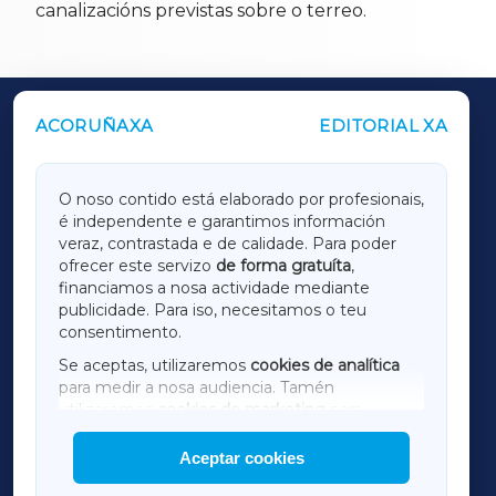
canalizacións previstas sobre o terreo.
ACORUÑAXA
EDITORIAL XA
OUTROS PERIÓDICOS
GALICIAXA
O noso contido está elaborado por profesionais,
é independente e garantimos información
LUGOXA
veraz, contrastada e de calidade. Para poder
ofrecer este servizo
de forma gratuíta
,
financiamos a nosa actividade mediante
TERRACHAXA
publicidade. Para iso, necesitamos o teu
consentimento.
SARRIAXA
Se aceptas, utilizaremos
cookies de analítica
para medir a nosa audiencia. Tamén
AMARIÑAXA
utilizaremos
cookies de marketing
para
mostrar publicidade de terceiros.
Aceptar cookies
RIBEIRASACRAXA
Así mesmo, podes personalizar a elección das
cookies que desexas permitir.