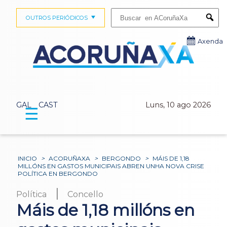
Buscar:
OUTROS PERIÓDICOS
Submi
Axenda
GAL
CAST
Luns, 10 ago 2026
☰
INICIO
>
ACORUÑAXA
>
BERGONDO
>
MÁIS DE 1,18
MILLÓNS EN GASTOS MUNICIPAIS ABREN UNHA NOVA CRISE
POLÍTICA EN BERGONDO
|
Política
Concello
Máis de 1,18 millóns en