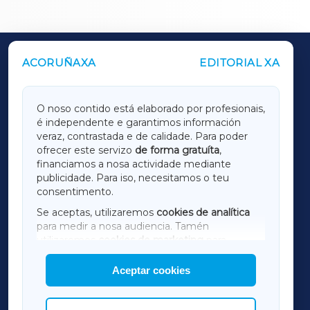
ACORUÑAXA
EDITORIAL XA
OUTROS PERIÓDICOS
GALICIAXA
O noso contido está elaborado por profesionais,
é independente e garantimos información
LUGOXA
veraz, contrastada e de calidade. Para poder
ofrecer este servizo
de forma gratuíta
,
financiamos a nosa actividade mediante
TERRACHAXA
publicidade. Para iso, necesitamos o teu
consentimento.
SARRIAXA
Se aceptas, utilizaremos
cookies de analítica
para medir a nosa audiencia. Tamén
AMARIÑAXA
utilizaremos
cookies de marketing
para
mostrar publicidade de terceiros.
Aceptar cookies
RIBEIRASACRAXA
Así mesmo, podes personalizar a elección das
cookies que desexas permitir.
ACORUÑAXA