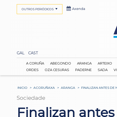
Axenda
OUTROS PERIÓDICOS
GAL
CAST
A CORUÑA
ABEGONDO
ARANGA
ARTEIXO
ORDES
OZA CESURAS
PADERNE
SADA
V
INICIO
>
ACORUÑAXA
>
ARANGA
>
FINALIZAN ANTES DE 
Sociedade
Finalizan antes