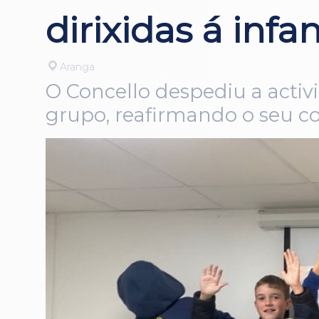
dirixidas á inf
Aranga
O Concello despediu a activ
grupo, reafirmando o seu c