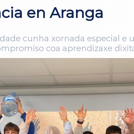
ancia en Aranga
idade cunha xornada especial e u
ompromiso coa aprendizaxe dixit