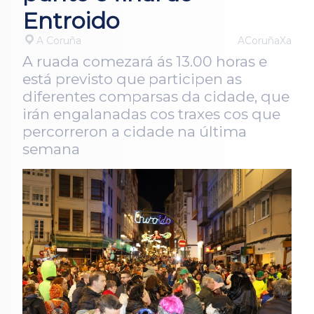
Entroido
A Coruña
ACoruñaXa
A ruada comezará ás 13.00 horas e
está previsto que participen as
diferentes comparsas da cidade, que
irán engalanadas cos traxes cos que
percorreron a cidade na última
semana