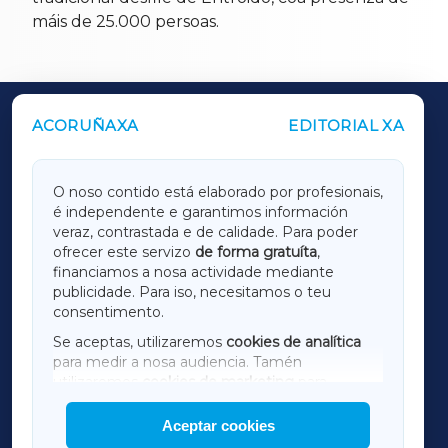
máis de 25.000 persoas.
ACORUÑAXA
EDITORIAL XA
OUTROS PERIÓDICOS
GALICIAXA
O noso contido está elaborado por profesionais,
é independente e garantimos información
LUGOXA
veraz, contrastada e de calidade. Para poder
ofrecer este servizo
de forma gratuíta
,
financiamos a nosa actividade mediante
TERRACHAXA
publicidade. Para iso, necesitamos o teu
consentimento.
SARRIAXA
Se aceptas, utilizaremos
cookies de analítica
para medir a nosa audiencia. Tamén
AMARIÑAXA
utilizaremos
cookies de marketing
para
mostrar publicidade de terceiros.
Aceptar cookies
RIBEIRASACRAXA
Así mesmo, podes personalizar a elección das