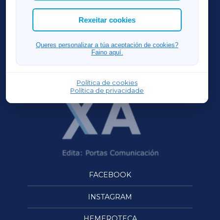
cookies que desexas permitir.
ACORUÑAXA
Rexeitar cookies
FERROLXA
Queres personalizar a túa aceptación de cookies?
Faino aquí.
OURENSEXA
Política de cookies
Política de privacidade
FACEBOOK
INSTAGRAM
HEMEROTECA