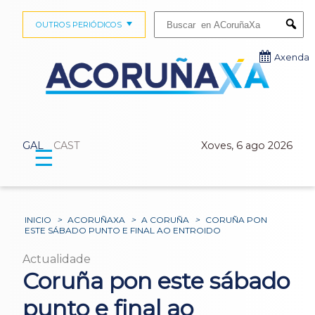
Buscar:
OUTROS PERIÓDICOS
Submi
Axenda
GAL
CAST
Xoves, 6 ago 2026
☰
INICIO
>
ACORUÑAXA
>
A CORUÑA
>
CORUÑA PON
ESTE SÁBADO PUNTO E FINAL AO ENTROIDO
Actualidade
Coruña pon este sábado
punto e final ao