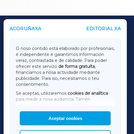
ACORUÑAXA
EDITORIAL XA
OUTROS PERIÓDICOS
GALICIAXA
O noso contido está elaborado por profesionais,
é independente e garantimos información
LUGOXA
veraz, contrastada e de calidade. Para poder
ofrecer este servizo
de forma gratuíta
,
financiamos a nosa actividade mediante
TERRACHAXA
publicidade. Para iso, necesitamos o teu
consentimento.
SARRIAXA
Se aceptas, utilizaremos
cookies de analítica
para medir a nosa audiencia. Tamén
AMARIÑAXA
utilizaremos
cookies de marketing
para
mostrar publicidade de terceiros.
Aceptar cookies
RIBEIRASACRAXA
Así mesmo, podes personalizar a elección das
cookies que desexas permitir.