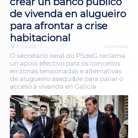
crear un banco público
de vivenda en alugueiro
para afrontar a crise
habitacional
A Coruña
ACoruñaXa
O secretario xeral do PSdeG reclama
un apoio efectivo para os concellos
en zonas tensionadas e alternativas
de alugueiro asequible para paliar o
acceso á vivenda en Galicia