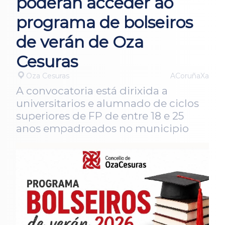
poderán acceder ao
programa de bolseiros
de verán de Oza
Cesuras
Oza Cesuras
ACoruñaXa
A convocatoria está dirixida a
universitarios e alumnado de ciclos
superiores de FP de entre 18 e 25
anos empadroados no municipio