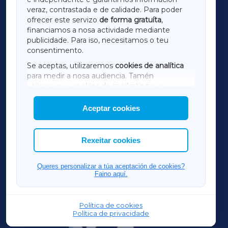
LUGOXA
veraz, contrastada e de calidade. Para poder
ofrecer este servizo
de forma gratuíta
,
financiamos a nosa actividade mediante
TERRACHAXA
publicidade. Para iso, necesitamos o teu
consentimento.
SARRIAXA
Se aceptas, utilizaremos
cookies de analítica
para medir a nosa audiencia. Tamén
AMARIÑAXA
utilizaremos
cookies de marketing
para
mostrar publicidade de terceiros.
Aceptar cookies
RIBEIRASACRAXA
Así mesmo, podes personalizar a elección das
cookies que desexas permitir.
ACORUÑAXA
Rexeitar cookies
FERROLXA
Queres personalizar a túa aceptación de cookies?
Faino aquí.
OURENSEXA
Política de cookies
Política de privacidade